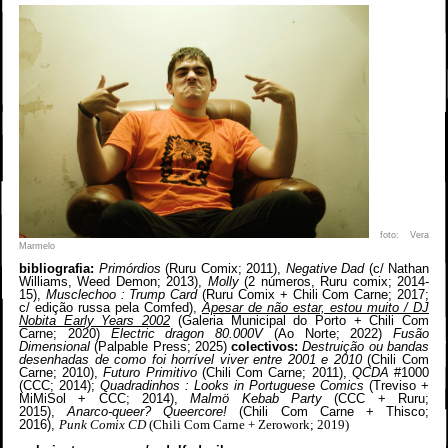
foto: Vera
Marmelo
bibliografia:
Primórdios
(Ruru Comix; 2011),
Negative Dad
(c/ Nathan
Williams, Weed Demon; 2013),
Molly
(2 números, Ruru comix; 2014-
15),
Musclechoo : Trump Card
(Ruru Comix + Chili Com Carne; 2017;
c/ edição russa pela Comfed),
Apesar de não estar, estou muito / DJ
Nobita Early Years 2002
(Galeria Municipal do Porto + Chili Com
Carne; 2020)
Electric dragon 80.000V
(Ao Norte; 2022)
Fusão
Dimensional
(Palpable Press; 2025)
colectivos:
Destruição ou bandas
desenhadas de como foi horrível viver entre 2001 e 2010
(Chili Com
Carne; 2010),
Futuro Primitivo
(Chili Com Carne; 2011),
QCDA
#1000
(CCC; 2014);
Quadradinhos : Looks in Portuguese Comics
(Treviso +
MiMiSol + CCC; 2014),
Malmö Kebab Party
(CCC + Ruru;
2015),
Anarco-queer? Queercore!
(Chili Com Carne + Thisco;
2016),
Punk Comix CD
(Chili Com Carne + Zerowork; 2019)