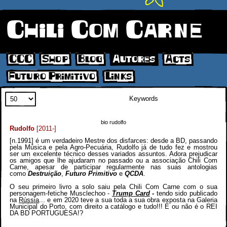
Chili Com Carne
CCC
Shop
Blog
Autores
Acts
Futuro Primitivo
Links
Search
bio rudolfo
Rudolfo
[2011-]
[n.1991] é um verdadeiro Mestre dos disfarces: desde a BD, passando
pela Música e pela Agro-Pecuária, Rudolfo já de tudo fez e mostrou
ser um excelente técnico desses variados assuntos. Adora prejudicar
os amigos que lhe ajudaram no passado ou a associação Chili Com
Carne, apesar de participar regularmente nas suas antologias
como
Destruição
,
Futuro Primitivo
e
QCDA
.
O seu primeiro livro a solo saiu pela Chili Com Carne com o sua
personagem-fetiche Musclechoo -
Trump Card
-
tendo sido publicado
na
Rússia
... e em 2020 teve a sua toda a sua obra exposta na Galeria
Municipal do Porto, com direito a catálogo e tudo!!! É ou não é o REI
DA BD PORTUGUESA!?