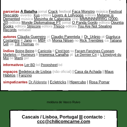
parcerias
A Batalha
jornal
Crack
festival
Faca Monstro
música
Festival
Rescaldo
evento
Lovers & Lollypops
editora
Melanie is
Kus
editora
Demented
música
Mesinha de Cabeceira
zine
MMMNNNRRRG (2000-
20)
editora
Monde Diplomatique PT
jornal
O Panda Gordo
editora
Opuntia
Books
editora
Thisco
editora
You Are Not Stealing
Stripcore
editora
Records
netlabel
autores
Cláudia Guerreiro
pt
Claudio Parentela
it
Dr. Urânio
pt
Gianluca
Costantini
it
Jano
es
MBF
ch
Monia Nilsen
no
Rick Trembles
ca
Tatiana
Gill
us
Till Thomas
de
índios
Boing Being
fi
Canicola
it
C'est bon
su
Façam Fanzines Cuspam
Imprensa Canalha
pt
Martelos
pt
Humeurs
fr
Le Dernier Cri
fr
L'Employé du
Moi
be
Mami
ger
informativos
Ler BD
bd
Poopsheet
bd
espaços
Bedeteca de Lisboa
(não oficial)
|
Casa da Achada
|
Maus
Hábitos
|
Fanzino
simpatizantes
Dr.Alderete
|
Ecletricks
|
Hipercubo
|
Rosa Pomar
moldura de Vasco Ruivo
Cascais / Lisboa, Portugal ||| contacto :
ccc@chilicomcarne.com