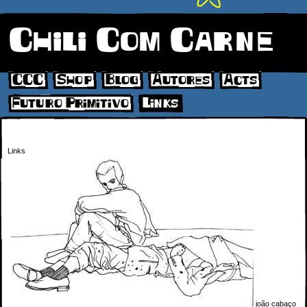
Chili Com Carne
CCC
Shop
Blog
Autores
Acts
Futuro Primitivo
Links
Links
joão cabaço