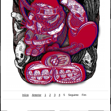
Início
Anterior
1
2
3
4
5
Seguinte
Fim
Versão 3D de bd de Rudolfo para "Futuro Primitivo" (Chili Com Carne; 2011). Página
4.