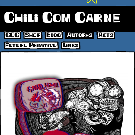
Chili Com Carne
CCC
Shop
Blog
Autores
Acts
Futuro Primitivo
Links
Futuro3d_Galeria_4