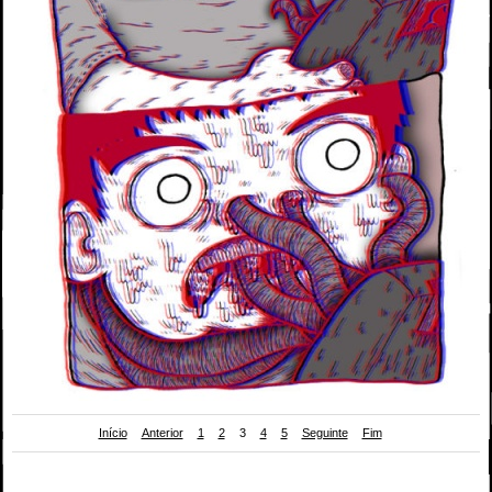
Início
Anterior
1
2
3
4
5
Seguinte
Fim
Versão 3D de bd de Rudolfo para "Futuro Primitivo" (Chili Com Carne; 2011). Página
2.