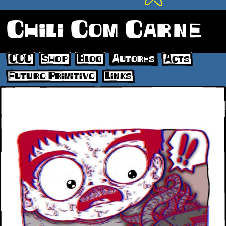
Chili Com Carne
CCC
Shop
Blog
Autores
Acts
Futuro Primitivo
Links
Futuro3d_Galeria_2