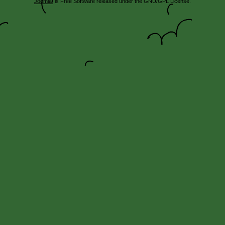
Joomla!
is Free Software released under the GNU/GPL License.