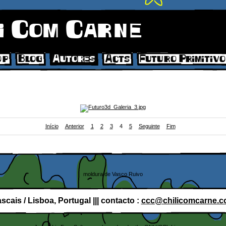
i Com Carne
op
Blog
Autores
Acts
Futuro Primitivo
Início
Anterior
1
2
3
4
5
Seguinte
Fim
udolfo para "Futuro Primitivo" (Chili Com Carne; 2011). Página 3.
moldura de Vasco Ruivo
scais / Lisboa, Portugal ||| contacto :
ccc@chilicomcarne.