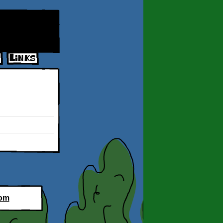
Links
Futuro3d_Galeria_3
com