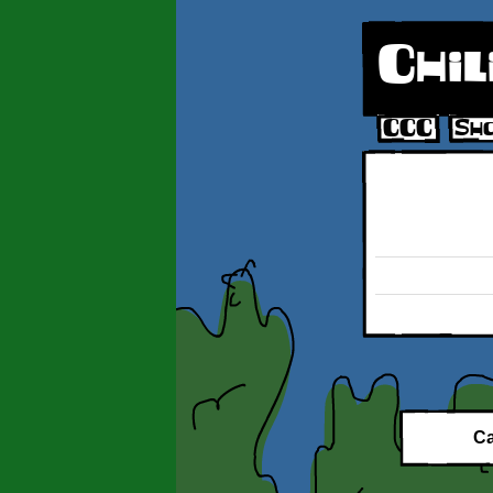
Chil
CCC
Sh
Versão 3D de bd de R
Ca