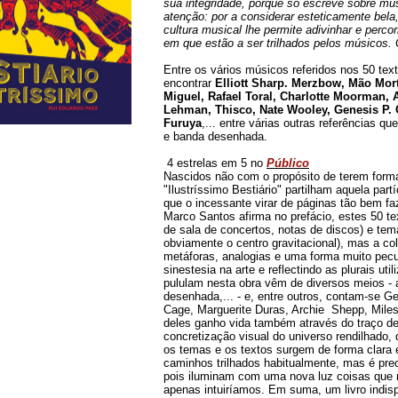
sua integridade, porque só escreve sobre mú
atenção: por a considerar esteticamente be
cultura musical lhe permite adivinhar e per
em que estão a ser trilhados pelos músicos. 
Entre os vários músicos referidos nos 50 te
encontrar
Elliott Sharp. Merzbow, Mão Mort
Miguel, Rafael Toral, Charlotte Moorman,
Lehman, Thisco, Nate Wooley, Genesis P. 
Furuya
,... entre várias outras referências q
e banda desenhada.
4 estrelas em 5 no
Público
Nascidos não com o propósito de terem form
"Ilustríssimo Bestiário" partilham aquela par
que o incessante virar de páginas tão bem fa
Marco Santos afirma no prefácio, estes 50 tex
de sala de concertos, notas de discos) e tem
obviamente o centro gravitacional), mas a c
metáforas, analogias e uma forma muito pecu
sinestesia na arte e reflectindo as plurais ut
pululam nesta obra vêm de diversos meios - ar
desenhada,... - e, entre outros, contam-se G
Cage, Marguerite Duras, Archie Shepp, Mile
deles ganho vida também através do traço d
concretização visual do universo rendilhado,
os temas e os textos surgem de forma clara 
caminhos trilhados habitualmente, mas é pre
pois iluminam com uma nova luz coisas que
apenas intuiríamos. Em suma, um livro indis