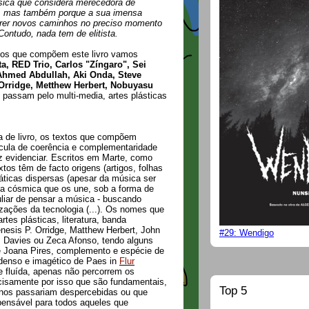
sica que considera merecedora de
la, mas também porque a sua imensa
correr novos caminhos no preciso momento
Contudo, nada tem de elitista.
xtos que compõem este livro vamos
a, RED Trio, Carlos "Zíngaro", Sei
 Ahmed Abdullah, Aki Onda, Steve
Orridge, Metthew Herbert, Nobuyasu
ue passam pelo multi-media, artes plásticas
a de livro, os textos que compõem
tícula de coerência e complementaridade
z evidenciar. Escritos em Marte, como
tos têm de facto origens (artigos, folhas
áticas dispersas (apesar da música ser
ola cósmica que os une, sob a forma de
liar de pensar a música - buscando
ilizações da tecnologia (...). Os nomes que
tes plásticas, literatura, banda
enesis P. Orridge, Matthew Herbert, John
#29: Wendigo
s Davies ou Zeca Afonso, tendo alguns
e Joana Pires, complemento e espécie de
 denso e imagético de Paes in
Flur
e fluída, apenas não percorrem os
cisamente por isso que são fundamentais,
Top 5
 nos passariam despercebidas ou que
pensável para todos aqueles que