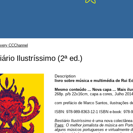
very CCChannel
iário Ilustríssimo (2ª ed.)
Description
livro sobre música e multimédia de Rui E
Mesmo conteúdo ... Nova capa ... Mais ilu
268p. p/b 22x16cm, capa a cores, Julho 201
com prefácio de Marco Santos, ilustrações de
ISBN: 978-989-8363-12-1 ISBN e-book: 978-9
Bestiário Ilustríssimo
é uma nova colectânea
Paes
:
O melhor jornalista de música em Port
alguns músicos portugueses e virtualmente de