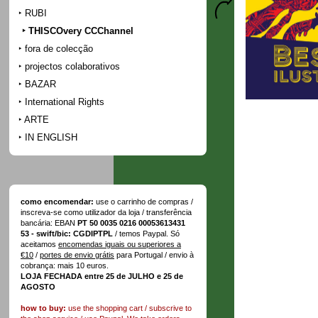
RUBI
THISCOvery CCChannel
fora de colecção
projectos colaborativos
BAZAR
International Rights
ARTE
IN ENGLISH
como encomendar:
use o carrinho de compras /
inscreva-se como utilizador da loja / transferência
bancária: EBAN
PT 50 0035 0216 00053613431
53 - swift/bic: CGDIPTPL
/ temos Paypal. Só
aceitamos
encomendas iguais ou superiores a
€10
/
portes de envio grátis
para Portugal / envio à
cobrança: mais 10 euros.
LOJA FECHADA entre 25 de JULHO e 25 de
AGOSTO
how to buy:
use the shopping cart / subscrive to