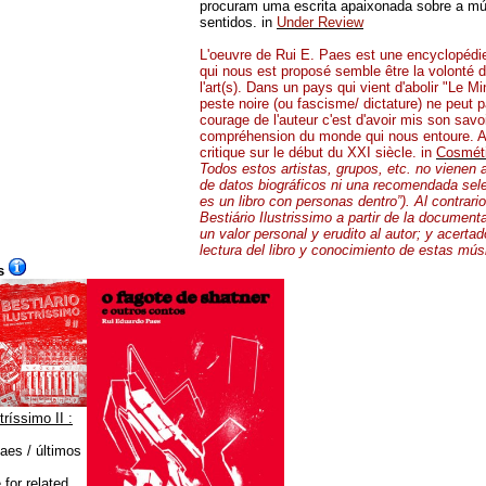
procuram uma escrita apaixonada sobre a mú
sentidos. in
Under Review
L'oeuvre de Rui E. Paes est une encyclopédie
qui nous est proposé semble être la volonté d
l'art(s). Dans un pays qui vient d'abolir "Le Min
peste noire (ou fascisme/ dictature) ne peut pa
courage de l'auteur c'est d'avoir mis son savo
compréhension du monde qui nous entoure. Au
critique sur le début du XXI siècle. in
Cosmét
Todos estos artistas, grupos, etc. no vienen 
de datos biográficos ni una recomendada sele
es un libro con personas dentro”). Al contrari
Bestiário Ilustrissimo a partir de la documen
un valor personal y erudito al autor; y acert
lectura del libro y conocimiento de estas mús
s
tríssimo II :
aes / últimos
for related