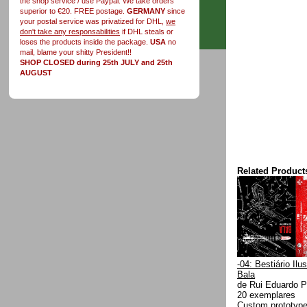
the shop service / use Paypal. We take orders
superior to €20. FREE postage.
GERMANY
since
your postal service was privatized for DHL,
we
don't take any responsabilities
if DHL steals or
loses the products inside the package.
USA
no
mail, blame your shitty President!!
SHOP CLOSED during 25th JULY and 25th
AUGUST
Related Product
-04: Bestiário Ilus
Bala
de Rui Eduardo P
20 exemplares
Custom prototype 