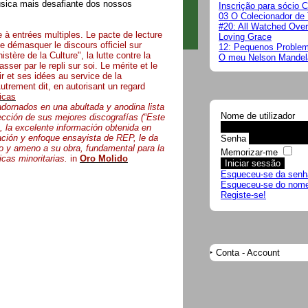
sica mais desafiante dos nossos
Inscrição para sócio 
03 O Colecionador de 
#20: All Watched Ove
 à entrées multiples. Le pacte de lecture
Loving Grace
e démasquer le discours officiel sur
12: Pequenos Proble
istère de la Culture", la lutte contre la
O meu Nelson Mandela
sser par le repli sur soi. Le mérite et le
ir et ses idées au service de la
trement dit, en autorisant un regard
icas
adornados en una abultada y anodina lista
Nome de utilizador
cción de sus mejores discografías (“Este
o, la excelente información obtenida en
tación y enfoque ensayista de REP, le da
Senha
ado y ameno a su obra, fundamental para la
Memorizar-me
icas minoritarias.
in
Oro Molido
Esqueceu-se da senh
Esqueceu-se do nome 
Registe-se!
Conta - Account