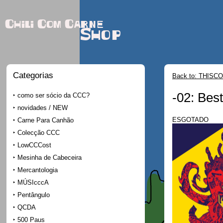
Chili Com Carne
Shop
Categorias
Back to: THISCO
-02: Best
como ser sócio da CCC?
novidades / NEW
ESGOTADO
Carne Para Canhão
Colecção CCC
LowCCCost
Mesinha de Cabeceira
Mercantologia
MÚSIcccA
Pentângulo
QCDA
500 Paus