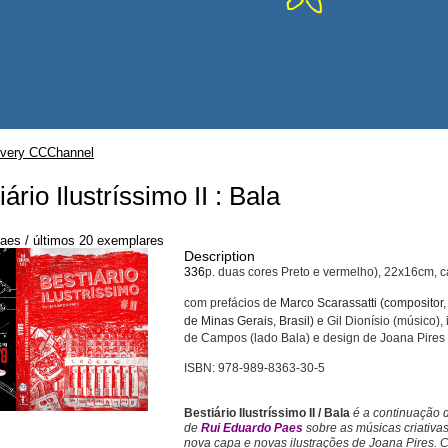
very CCChannel
iário Ilustríssimo II : Bala
aes / últimos 20 exemplares
Description
336
p. duas cores Preto e vermelho), 22x16cm, 
com prefácios de
Marco Scarassatti
(compositor,
de Minas Gerais, Brasil) e
Gil Dionísio (músico),
de Campos (lado Bala) e design de Joana Pires e
ISBN: 978-989-8363-30-5
Bestiário Ilustríssimo II / Bala
é a continuação 
de
Rui Eduardo Paes
sobre as músicas criativ
nova capa e novas ilustrações de Joana Pires. C