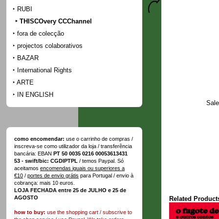
RUBI
THISCOvery CCChannel
fora de colecção
projectos colaborativos
BAZAR
International Rights
ARTE
IN ENGLISH
Sale
como encomendar:
use o carrinho de compras /
inscreva-se como utilizador da loja / transferência
bancária: EBAN
PT 50 0035 0216 00053613431
53 - swift/bic: CGDIPTPL
/ temos Paypal. Só
aceitamos
encomendas iguais ou superiores a
€10
/
portes de envio grátis
para Portugal / envio à
cobrança: mais 10 euros.
LOJA FECHADA entre 25 de JULHO e 25 de
AGOSTO
Related Product
how to buy:
use the shopping cart / subscrive to