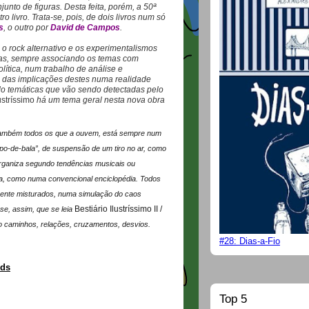
junto de figuras.
Desta feita, porém, a 50ª
 livro. Trata-se, pois, de dois livros num só
s
, o outro por
David de Campos
.
, o rock alternativo e os experimentalismos
rtas, sempre associando os temas com
olítica, num trabalho de análise e
 das implicações destes numa realidade
do temáticas que vão sendo detectadas pelo
ustríssimo
há um tema geral nesta nova obra
também todos os que a ouvem, está sempre num
po-de-bala”, de suspensão de um tiro no ar, como
organiza segundo tendências musicais ou
a, como numa convencional enciclopédia. Todos
mente misturados, numa simulação do caos
Bestiário Ilustríssimo II /
se, assim, que se leia
o caminhos, relações, cruzamentos, desvios.
#28: Dias-a-Fio
rds
Top 5