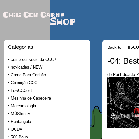
Chili Com Carne
Shop
Categorias
Back to: THISCO
-04: Best
como ser sócio da CCC?
novidades / NEW
de Rui Eduardo P
Carne Para Canhão
Colecção CCC
LowCCCost
Mesinha de Cabeceira
Mercantologia
MÚSIcccA
Pentângulo
QCDA
500 Paus