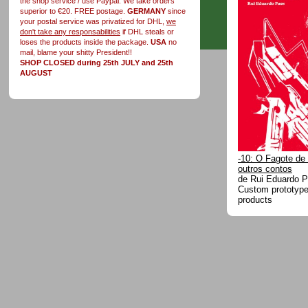
the shop service / use Paypal. We take orders
superior to €20. FREE postage.
GERMANY
since
your postal service was privatized for DHL,
we
don't take any responsabilities
if DHL steals or
loses the products inside the package.
USA
no
mail, blame your shitty President!!
SHOP CLOSED during 25th JULY and 25th
AUGUST
-10: O Fagote de
outros contos
de Rui Eduardo 
Custom prototype 
products