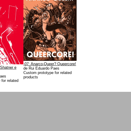
-07: Anarco-Queer? Queercore!
 Shatner e
de Rui Eduardo Paes
Custom prototype for related
Paes
products
for related