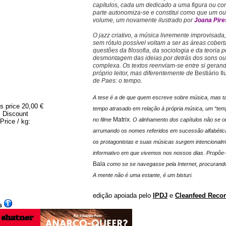
capítulos, cada um dedicado a uma figura ou con
parte autonomiza-se e constitui como que um outro
volume, um novamente ilustrado por
Joana Pire
O jazz criativo, a música livremente improvisada
sem rótulo possível voltam a ser as áreas cobe
questões da filosofia, da sociologia e da teoria p
desmontagem das ideias por detrás dos sons ou
complexa. Os textos reenviam-se entre si geran
próprio leitor, mas diferentemente de
Bestiário Il
de Paes: o tempo.
A tese é a de que quem escreve sobre música, mas 
s price
20,00 €
tempo atrasado em relação à própria música, um “tem
Discount
Matrix
no filme
. O alinhamento dos capítulos não se 
Price / kg:
arrumando os nomes referidos em sucessão alfabétic
os protagonistas e suas músicas surgem intencional
informativo em que vivemos nos nossos dias. Propõe-
Bala
como se se navegasse pela Internet, procurand
A mente não é uma estante, é um bisturi.
edição apoiada pelo
IPDJ
e
Cleanfeed Reco
s