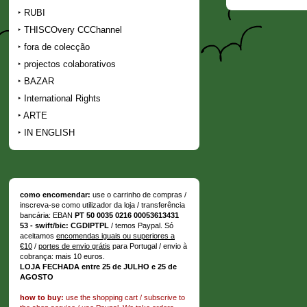
RUBI
THISCOvery CCChannel
fora de colecção
projectos colaborativos
BAZAR
International Rights
ARTE
IN ENGLISH
como encomendar:
use o carrinho de compras /
inscreva-se como utilizador da loja / transferência
bancária: EBAN
PT 50 0035 0216 00053613431
53 - swift/bic: CGDIPTPL
/ temos Paypal. Só
aceitamos
encomendas iguais ou superiores a
€10
/
portes de envio grátis
para Portugal / envio à
cobrança: mais 10 euros.
LOJA FECHADA entre 25 de JULHO e 25 de
AGOSTO
how to buy:
use the shopping cart / subscrive to