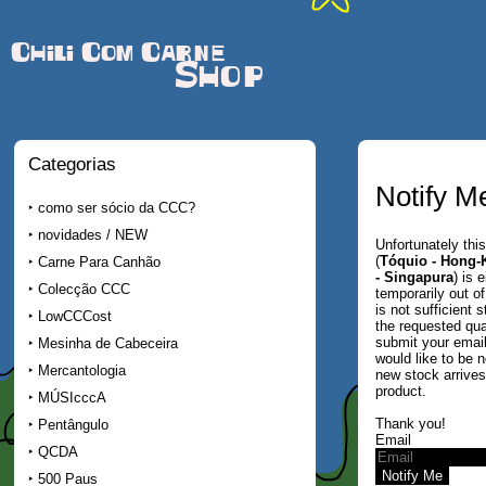
Chili Com Carne
Shop
Categorias
Notify M
como ser sócio da CCC?
novidades / NEW
Unfortunately thi
(
Tóquio - Hong-
Carne Para Canhão
- Singapura
) is e
Colecção CCC
temporarily out of
is not sufficient 
LowCCCost
the requested qua
submit your email
Mesinha de Cabeceira
would like to be n
Mercantologia
new stock arrives 
product.
MÚSIcccA
Thank you!
Pentângulo
Email
QCDA
500 Paus