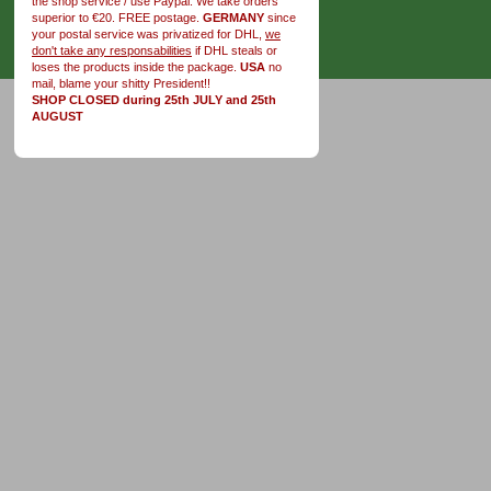
the shop service / use Paypal. We take orders
superior to €20. FREE postage.
GERMANY
since
your postal service was privatized for DHL,
we
don't take any responsabilities
if DHL steals or
loses the products inside the package.
USA
no
mail, blame your shitty President!!
SHOP CLOSED during 25th JULY and 25th
AUGUST