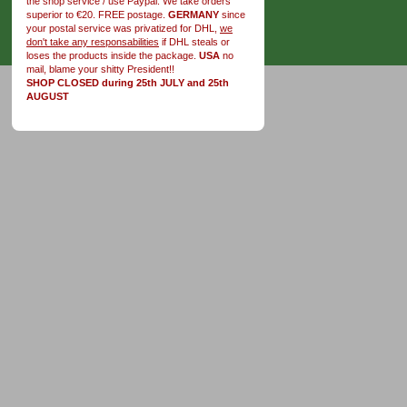
the shop service / use Paypal. We take orders
superior to €20. FREE postage.
GERMANY
since
your postal service was privatized for DHL,
we
don't take any responsabilities
if DHL steals or
loses the products inside the package.
USA
no
mail, blame your shitty President!!
SHOP CLOSED during 25th JULY and 25th
AUGUST