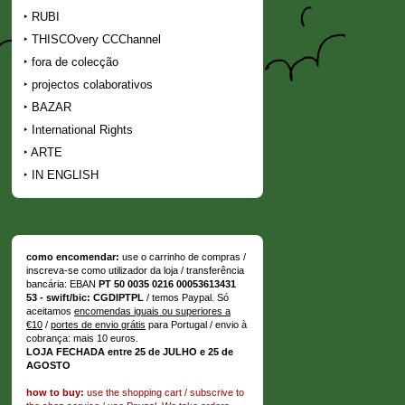
RUBI
THISCOvery CCChannel
fora de colecção
projectos colaborativos
BAZAR
International Rights
ARTE
IN ENGLISH
como encomendar:
use o carrinho de compras /
inscreva-se como utilizador da loja / transferência
bancária: EBAN
PT 50 0035 0216 00053613431
53 - swift/bic: CGDIPTPL
/ temos Paypal. Só
aceitamos
encomendas iguais ou superiores a
€10
/
portes de envio grátis
para Portugal / envio à
cobrança: mais 10 euros.
LOJA FECHADA entre 25 de JULHO e 25 de
AGOSTO
how to buy:
use the shopping cart / subscrive to