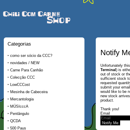
Chili Com Carne
Shop
Categorias
Notify M
como ser sócio da CCC?
novidades / NEW
Unfortunately this
Terminal
) is eith
Carne Para Canhão
out of stock or th
Colecção CCC
sufficient stock 
requested quantit
LowCCCost
submit your email
would like to be n
Mesinha de Cabeceira
new stock arrives 
Mercantologia
product.
MÚSIcccA
Thank you!
Email
Pentângulo
QCDA
500 Paus