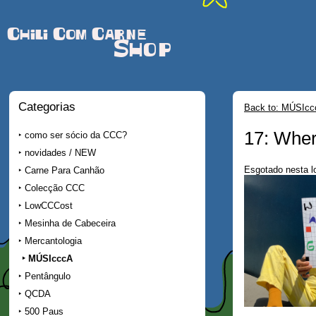
Chili Com Carne
Shop
Categorias
Back to: MÚSIc
17: Wher
como ser sócio da CCC?
novidades / NEW
Esgotado nesta l
Carne Para Canhão
Colecção CCC
LowCCCost
Mesinha de Cabeceira
Mercantologia
MÚSIcccA
Pentângulo
QCDA
500 Paus