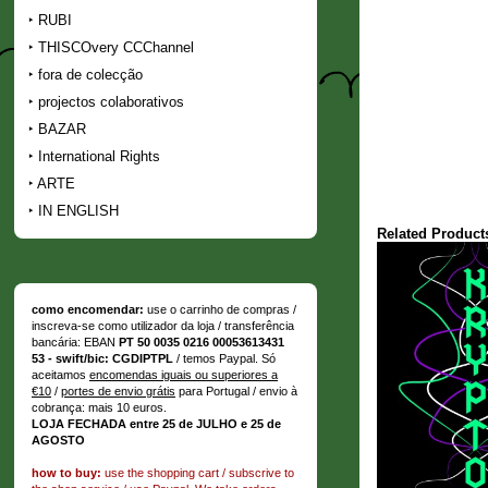
RUBI
THISCOvery CCChannel
fora de colecção
projectos colaborativos
BAZAR
International Rights
ARTE
IN ENGLISH
Related Product
como encomendar:
use o carrinho de compras /
inscreva-se como utilizador da loja / transferência
bancária: EBAN
PT 50 0035 0216 00053613431
53 - swift/bic: CGDIPTPL
/ temos Paypal. Só
aceitamos
encomendas iguais ou superiores a
€10
/
portes de envio grátis
para Portugal / envio à
cobrança: mais 10 euros.
LOJA FECHADA entre 25 de JULHO e 25 de
AGOSTO
how to buy:
use the shopping cart / subscrive to