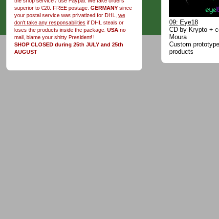
the shop service / use Paypal. We take orders
superior to €20. FREE postage.
GERMANY
since
your postal service was privatized for DHL,
we
09: Eye18
don't take any responsabilities
if DHL steals or
CD by Krypto + c
loses the products inside the package.
USA
no
Moura
mail, blame your shitty President!!
Custom prototype 
SHOP CLOSED during 25th JULY and 25th
products
AUGUST