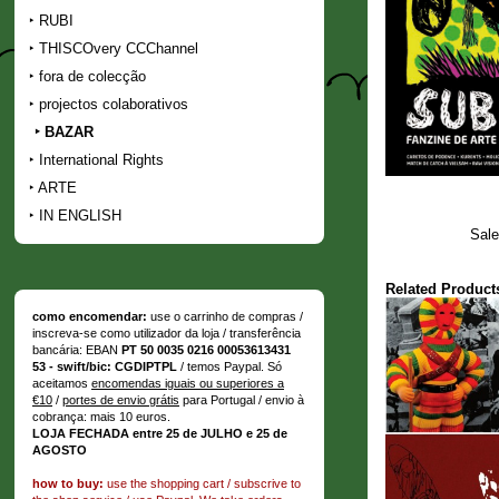
RUBI
THISCOvery CCChannel
fora de colecção
projectos colaborativos
BAZAR
International Rights
ARTE
IN ENGLISH
Sale
Related Product
como encomendar:
use o carrinho de compras /
inscreva-se como utilizador da loja / transferência
bancária: EBAN
PT 50 0035 0216 00053613431
53 - swift/bic: CGDIPTPL
/ temos Paypal. Só
aceitamos
encomendas iguais ou superiores a
€10
/
portes de envio grátis
para Portugal / envio à
cobrança: mais 10 euros.
LOJA FECHADA entre 25 de JULHO e 25 de
AGOSTO
how to buy:
use the shopping cart / subscrive to