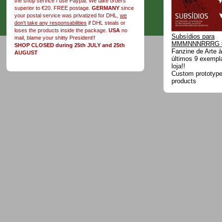
the shop service / use Paypal. We take orders
superior to €20. FREE postage.
GERMANY
since
your postal service was privatized for DHL,
we
don't take any responsabilities
if DHL steals or
loses the products inside the package.
USA
no
Subsídios para
mail, blame your shitty President!!
MMMNNNRRRG 
SHOP CLOSED during 25th JULY and 25th
Fanzine de Arte à
AUGUST
últimos 9 exempl
loja!!
Custom prototype 
products