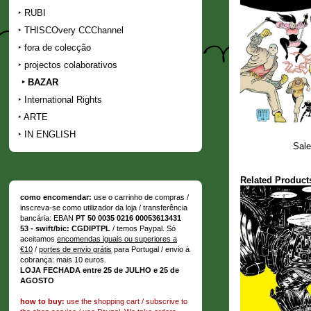
RUBI
THISCOvery CCChannel
fora de colecção
projectos colaborativos
BAZAR
International Rights
ARTE
IN ENGLISH
Sale
Related Product
como encomendar:
use o carrinho de compras /
inscreva-se como utilizador da loja / transferência
bancária: EBAN
PT 50 0035 0216 00053613431
53 - swift/bic: CGDIPTPL
/ temos Paypal. Só
aceitamos
encomendas iguais ou superiores a
€10
/
portes de envio grátis
para Portugal / envio à
cobrança: mais 10 euros.
LOJA FECHADA entre 25 de JULHO e 25 de
AGOSTO
how to buy:
use the shopping cart / subscrive to