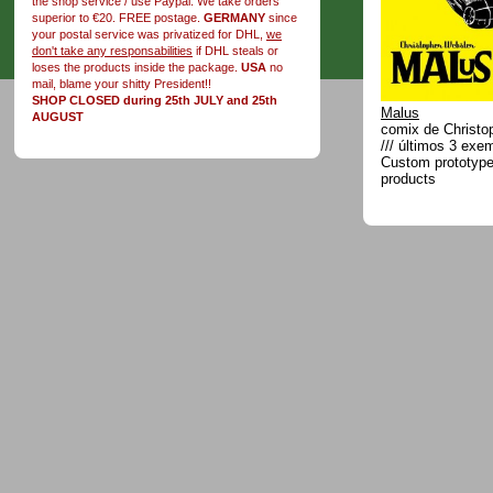
the shop service / use Paypal. We take orders
superior to €20. FREE postage.
GERMANY
since
your postal service was privatized for DHL,
we
don't take any responsabilities
if DHL steals or
loses the products inside the package.
USA
no
mail, blame your shitty President!!
SHOP CLOSED during 25th JULY and 25th
Malus
AUGUST
comix de Christo
/// últimos 3 exe
Custom prototype 
products