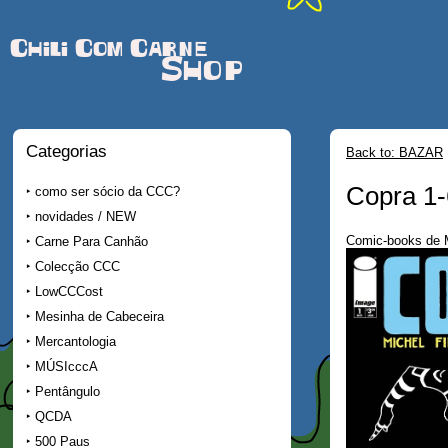
Chili Com Carne
Shop
Categorias
Back to: BAZAR
Copra 1-
como ser sócio da CCC?
novidades / NEW
Comic-books de M
Carne Para Canhão
Colecção CCC
LowCCCost
Mesinha de Cabeceira
Mercantologia
MÚSIcccA
Pentângulo
QCDA
500 Paus