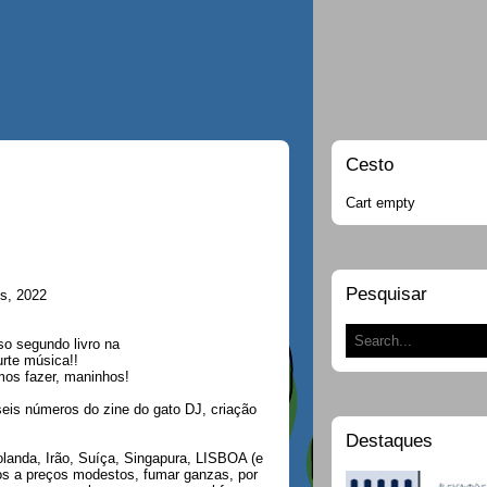
Cesto
Cart empty
Pesquisar
es, 2022
so segundo livro na
rte música!!
mos fazer, maninhos!
 seis números do zine do gato DJ, criação
Destaques
Holanda, Irão, Suíça, Singapura, LISBOA (e
ros a preços modestos, fumar ganzas, por