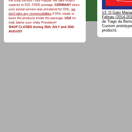
the shop service / use Paypal. We take orders
superior to €20. FREE postage.
GERMANY
since
your postal service was privatized for DHL,
we
13: O Gato Marian
don't take any responsabilities
if DHL steals or
Felinas (2014-201
loses the products inside the package.
USA
no
de Tiago da Bern
mail, blame your shitty President!!
Custom prototype 
SHOP CLOSED during 25th JULY and 25th
products
AUGUST