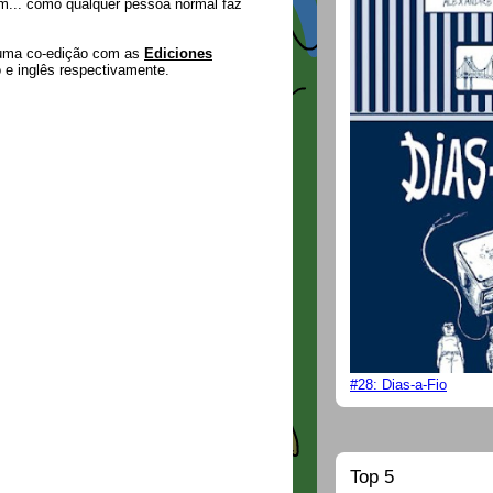
m... como qualquer pessoa normal faz
 uma co-edição com as
Ediciones
 e inglês respectivamente.
#28: Dias-a-Fio
Top 5