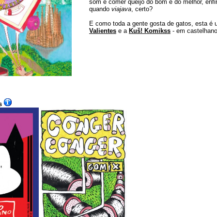
som e comer queijo do bom e do melhor, enfi
quando
viajava
, certo?
E como toda a gente gosta de gatos, esta é
Valientes
e a
Kuš! Komikss
- em castelhano
s