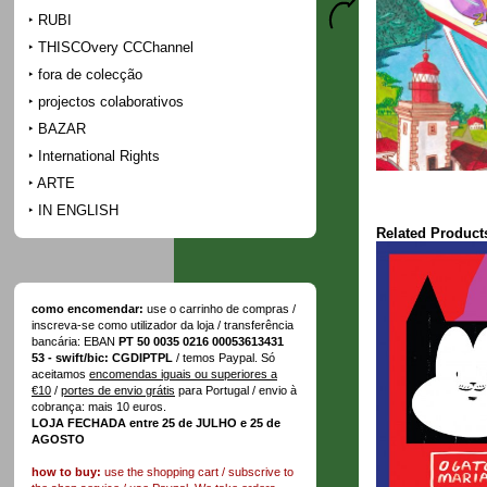
RUBI
THISCOvery CCChannel
fora de colecção
projectos colaborativos
BAZAR
International Rights
ARTE
IN ENGLISH
Related Product
como encomendar:
use o carrinho de compras /
inscreva-se como utilizador da loja / transferência
bancária: EBAN
PT 50 0035 0216 00053613431
53 - swift/bic: CGDIPTPL
/ temos Paypal. Só
aceitamos
encomendas iguais ou superiores a
€10
/
portes de envio grátis
para Portugal / envio à
cobrança: mais 10 euros.
LOJA FECHADA entre 25 de JULHO e 25 de
AGOSTO
how to buy:
use the shopping cart / subscrive to