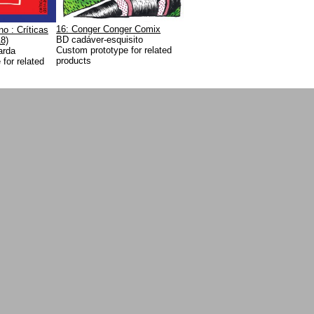
16: Conger Conger Comix
o : Críticas
BD cadáver-esquisito
8)
Custom prototype for related
arda
products
for related