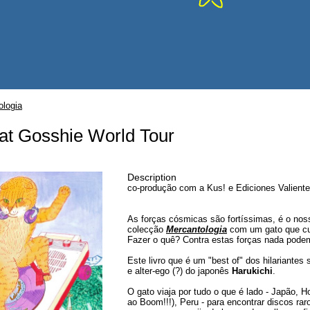
ologia
at Gosshie World Tour
Description
co-produção com a Kus! e Ediciones Valient
As forças cósmicas são fortíssimas, é o nos
colecção
Mercantologia
com um gato que cu
Fazer o quê? Contra estas forças nada pode
Este livro que é um "best of" dos hilariantes
e alter-ego (?) do japonês
Harukichi
.
O gato viaja por tudo o que é lado - Japão, 
ao Boom!!!), Peru - para encontrar discos ra