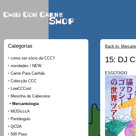
Chili Com Carne
Shop
Categorias
Back to: Mercant
15: DJ C
como ser sócio da CCC?
novidades / NEW
ESGOTADO
Carne Para Canhão
Colecção CCC
LowCCCost
Mesinha de Cabeceira
Mercantologia
MÚSIcccA
Pentângulo
QCDA
500 Paus