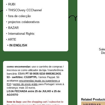
RUBI
THISCOvery CCChannel
fora de colecção
projectos colaborativos
BAZAR
International Rights
ARTE
IN ENGLISH
Sale
Di
como encomendar:
use o carrinho de compras /
inscreva-se como utilizador da loja / transferência
bancária: EBAN
PT 50 0035 0216 00053613431
53 - swift/bic: CGDIPTPL
/ temos Paypal. Só
aceitamos
encomendas iguais ou superiores a
€10
/
portes de envio grátis
para Portugal / envio à
cobrança: mais 10 euros.
LOJA FECHADA entre 25 de JULHO e 25 de
AGOSTO
Related Product
how to buy:
use the shopping cart / subscrive to