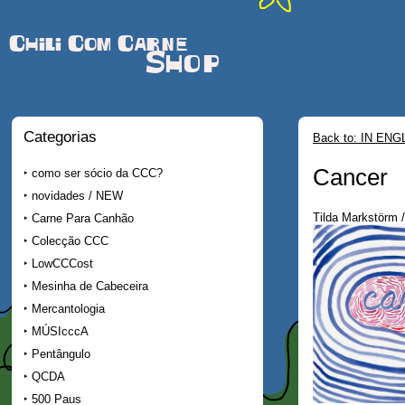
Chili Com Carne
Shop
Categorias
Back to: IN ENG
Cancer
como ser sócio da CCC?
novidades / NEW
Tilda Markstörm
Carne Para Canhão
Colecção CCC
LowCCCost
Mesinha de Cabeceira
Mercantologia
MÚSIcccA
Pentângulo
QCDA
500 Paus