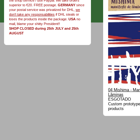
the shop service / use Paypal. We take orders
superior to €20. FREE postage.
GERMANY
since
your postal service was privatized for DHL,
we
don't take any responsabilities
if DHL steals or
loses the products inside the package.
USA
no
mail, blame your shitty President!!
SHOP CLOSED during 25th JULY and 25th
AUGUST
04 Mishima - Man
Lâminas
ESGOTADO
Custom prototype 
products