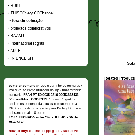
RUBI
THISCOvery CCChannel
fora de colecção
projectos colaborativos
BAZAR
International Rights
ARTE
IN ENGLISH
Sale
Related Product
como encomendar:
use o carrinho de compras /
inscreva-se como utilizador da loja / transferência
bancária: EBAN
PT 50 0035 0216 00053613431
53 - swift/bic: CGDIPTPL
/ temos Paypal. Só
aceitamos
encomendas iguais ou superiores a
€10
/
portes de envio grátis
para Portugal / envio à
cobrança: mais 10 euros.
LOJA FECHADA entre 25 de JULHO e 25 de
AGOSTO
how to buy:
use the shopping cart / subscrive to