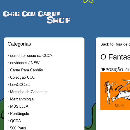
Chili Com Carne
Shop
Categorias
Back to: fora de 
O Fantas
como ser sócio da CCC?
novidades / NEW
REPOSIÇÃO: últ
Carne Para Canhão
Colecção CCC
LowCCCost
Mesinha de Cabeceira
Mercantologia
MÚSIcccA
Pentângulo
QCDA
500 Paus