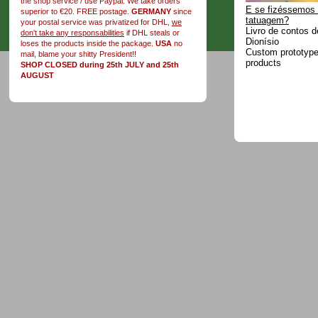
the shop service / use Paypal. We take orders
E se fizéssemos
superior to €20. FREE postage.
GERMANY
since
tatuagem?
your postal service was privatized for DHL,
we
Livro de contos d
don't take any responsabilities
if DHL steals or
Dionísio
loses the products inside the package.
USA
no
Custom prototype 
mail, blame your shitty President!!
products
SHOP CLOSED during 25th JULY and 25th
AUGUST