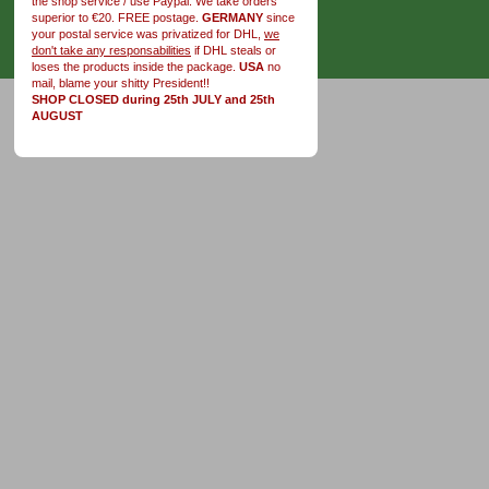
the shop service / use Paypal. We take orders
superior to €20. FREE postage.
GERMANY
since
your postal service was privatized for DHL,
we
don't take any responsabilities
if DHL steals or
loses the products inside the package.
USA
no
mail, blame your shitty President!!
SHOP CLOSED during 25th JULY and 25th
AUGUST