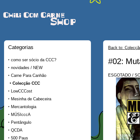
Chili Com Carne
Shop
Categorias
Back to: Colecç
#02: Mut
como ser sócio da CCC?
novidades / NEW
ESGOTADO / S
Carne Para Canhão
Colecção CCC
LowCCCost
Mesinha de Cabeceira
Mercantologia
MÚSIcccA
Pentângulo
QCDA
500 Paus