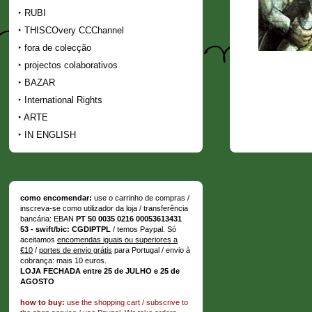
RUBI
THISCOvery CCChannel
fora de colecção
projectos colaborativos
BAZAR
International Rights
ARTE
IN ENGLISH
como encomendar:
use o carrinho de compras /
inscreva-se como utilizador da loja / transferência
bancária: EBAN
PT 50 0035 0216 00053613431
53 - swift/bic: CGDIPTPL
/ temos Paypal. Só
aceitamos
encomendas iguais ou superiores a
€10
/
portes de envio grátis
para Portugal / envio à
cobrança: mais 10 euros.
LOJA FECHADA entre 25 de JULHO e 25 de
AGOSTO
how to buy:
use the shopping cart / subscrive to