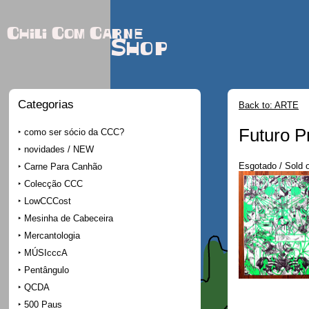
Chili Com Carne
Shop
Categorias
Back to: ARTE
Futuro P
como ser sócio da CCC?
novidades / NEW
Esgotado / Sold 
Carne Para Canhão
Colecção CCC
LowCCCost
Mesinha de Cabeceira
Mercantologia
MÚSIcccA
Pentângulo
QCDA
500 Paus