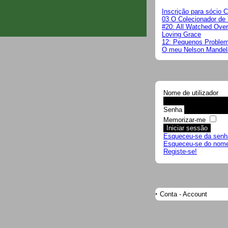
Inscrição para sócio 
03 O Colecionador de 
#20: All Watched Ove
Loving Grace
12: Pequenos Proble
O meu Nelson Mandela
Nome de utilizador
Senha
Memorizar-me
Esqueceu-se da senh
Esqueceu-se do nome 
Registe-se!
Conta - Account