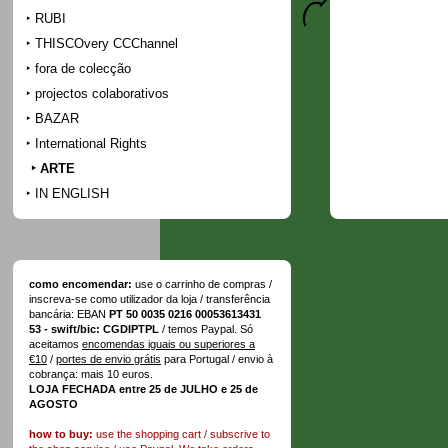
RUBI
THISCOvery CCChannel
fora de colecção
projectos colaborativos
BAZAR
International Rights
ARTE
IN ENGLISH
como encomendar:
use o carrinho de compras /
inscreva-se como utilizador da loja / transferência
bancária: EBAN
PT 50 0035 0216 00053613431
53 - swift/bic: CGDIPTPL
/ temos Paypal. Só
aceitamos
encomendas iguais ou superiores a
€10
/
portes de envio grátis
para Portugal / envio à
cobrança: mais 10 euros.
LOJA FECHADA entre 25 de JULHO e 25 de
AGOSTO
how to buy:
use the shopping cart / subscrive to