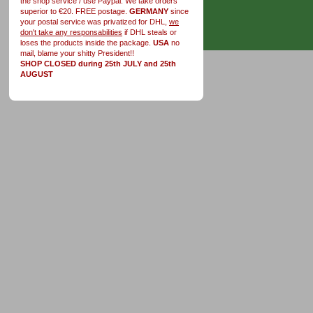
the shop service / use Paypal. We take orders
superior to €20. FREE postage.
GERMANY
since
your postal service was privatized for DHL,
we
don't take any responsabilities
if DHL steals or
loses the products inside the package.
USA
no
mail, blame your shitty President!!
SHOP CLOSED during 25th JULY and 25th
AUGUST