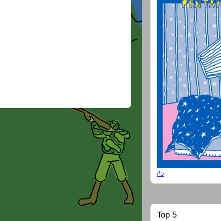
#5
Top 5