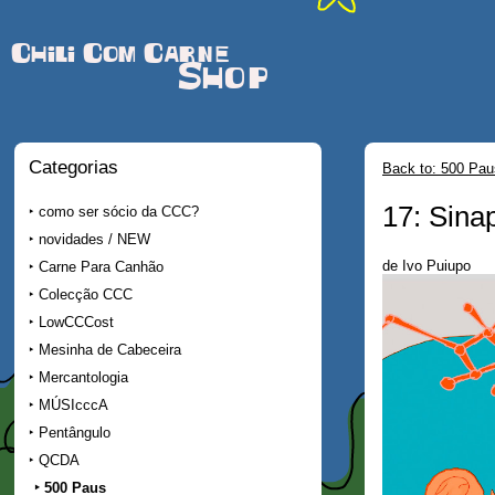
Chili Com Carne
Shop
Categorias
Back to: 500 Pau
17: Sina
como ser sócio da CCC?
novidades / NEW
de Ivo Puiupo
Carne Para Canhão
Colecção CCC
LowCCCost
Mesinha de Cabeceira
Mercantologia
MÚSIcccA
Pentângulo
QCDA
500 Paus