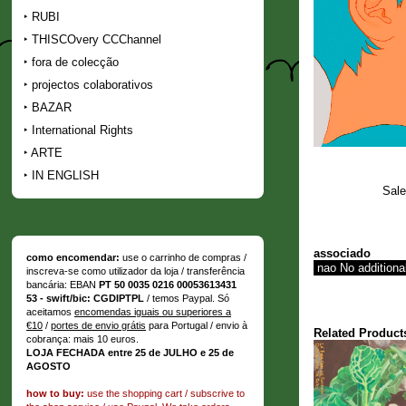
RUBI
THISCOvery CCChannel
fora de colecção
projectos colaborativos
BAZAR
International Rights
ARTE
IN ENGLISH
Sale
associado
como encomendar:
use o carrinho de compras /
inscreva-se como utilizador da loja / transferência
bancária: EBAN
PT 50 0035 0216 00053613431
53 - swift/bic: CGDIPTPL
/ temos Paypal. Só
aceitamos
encomendas iguais ou superiores a
€10
/
portes de envio grátis
para Portugal / envio à
Related Product
cobrança: mais 10 euros.
LOJA FECHADA entre 25 de JULHO e 25 de
AGOSTO
how to buy:
use the shopping cart / subscrive to