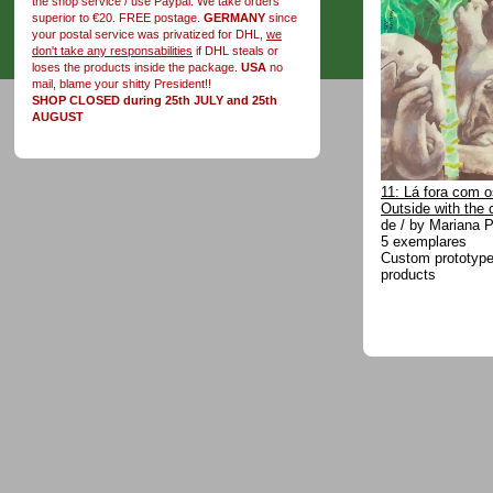
the shop service / use Paypal. We take orders
superior to €20. FREE postage.
GERMANY
since
your postal service was privatized for DHL,
we
don't take any responsabilities
if DHL steals or
loses the products inside the package.
USA
no
mail, blame your shitty President!!
SHOP CLOSED during 25th JULY and 25th
AUGUST
11: Lá fora com o
Outside with the 
de / by Mariana Pi
5 exemplares
Custom prototype 
products