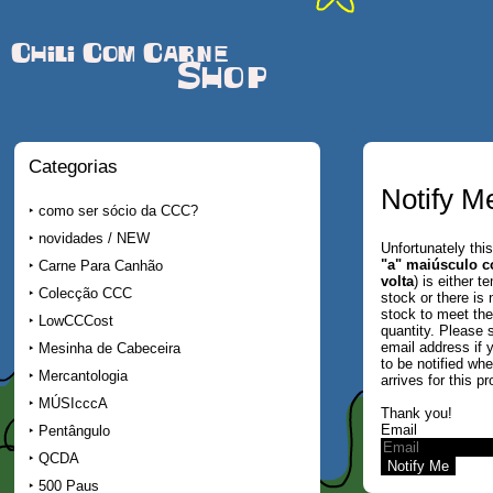
Chili Com Carne
Shop
Categorias
Notify M
como ser sócio da CCC?
novidades / NEW
Unfortunately this
"a" maiúsculo c
Carne Para Canhão
volta
) is either t
Colecção CCC
stock or there is 
stock to meet th
LowCCCost
quantity. Please 
email address if 
Mesinha de Cabeceira
to be notified wh
Mercantologia
arrives for this pr
MÚSIcccA
Thank you!
Email
Pentângulo
QCDA
500 Paus