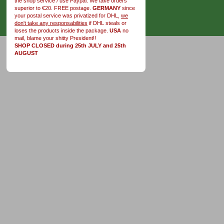
the shop service / use Paypal. We take orders
superior to €20. FREE postage.
GERMANY
since
your postal service was privatized for DHL,
we
don't take any responsabilities
if DHL steals or
loses the products inside the package.
USA
no
mail, blame your shitty President!!
SHOP CLOSED during 25th JULY and 25th
AUGUST