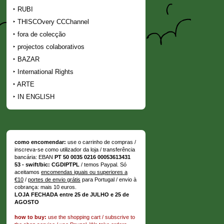
RUBI
THISCOvery CCChannel
fora de colecção
projectos colaborativos
BAZAR
International Rights
ARTE
IN ENGLISH
como encomendar:
use o carrinho de compras /
inscreva-se como utilizador da loja / transferência
bancária: EBAN
PT 50 0035 0216 00053613431
53 - swift/bic: CGDIPTPL
/ temos Paypal. Só
aceitamos
encomendas iguais ou superiores a
€10
/
portes de envio grátis
para Portugal / envio à
cobrança: mais 10 euros.
LOJA FECHADA entre 25 de JULHO e 25 de
AGOSTO
how to buy:
use the shopping cart / subscrive to