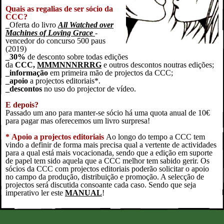
Quais as regalias de ser sócio da
CCC?
_
Oferta do livro
All Watched over
Machines of Loving Grace
-
vencedor do concurso 500 paus
(2019)
_30%
de desconto sobre todas edições
da
CCC,
MMMNNNRRRG
e outros descontos noutras edições;
_informação
em primeira mão de projectos da CCC;
_apoio
a projectos editoriais*.
_descontos
no uso do projector de vídeo.
E depois?
Passado um ano para manter-se sócio há uma quota anual de 10€
para pagar mas oferecemos um livro surpresa!
*
Apoio a projectos editoriais
Ao longo do tempo a CCC tem
vindo a definir de forma mais precisa qual a vertente de actividades
para a qual está mais vocacionada, sendo que a edição em suporte
de papel tem sido aquela que a CCC melhor tem sabido gerir. O
s
sócios da CCC com projectos editoriais poderão solicitar o apoio
no campo da produção, distribuição e promoção. A selecção de
projectos será discutida consoante cada caso. Sendo que seja
imperativo ler este
MANUAL
!