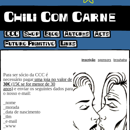
Chili Com Carne
CCC
Shop
Blog
Autores
Acts
Futuro Primitivo
Links
inscrição
sponsors
brouhaha
Para ser sócio da CCC é
necessário pagar
uma joia no valor de
30€
(15€ se for menor de 30
anos)
e enviar os seguintes dados para
o nosso e-mail:
_nome
_morada
_data de nascimento
_tlm
_e-mail
_www