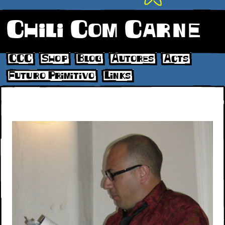
Chili Com Carne
CCC
Shop
Blog
Autores
Acts
Futuro Primitivo
Links
P1020145