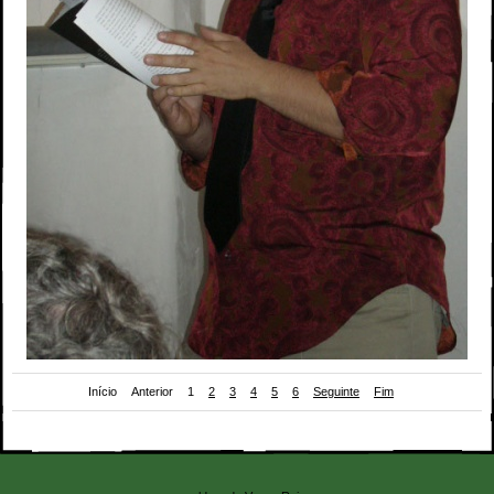
Início
Anterior
1
2
3
4
5
6
Seguinte
Fim
Lançamento do livro "Lucrécia" no Monte, Lx; 20.06.06