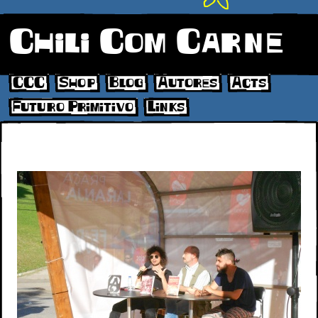
Chili Com Carne
CCC
Shop
Blog
Autores
Acts
Futuro Primitivo
Links
2017-06-04 19.05.06