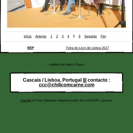
Início
Anterior
1
2
3
4
5
6
Seguinte
Fim
António Baião,
REP
e Daniel Lourenço na
Feira do Livro de Lisboa 2017
moldura de Vasco Ruivo
Cascais / Lisboa, Portugal ||| contacto :
ccc@chilicomcarne.com
Joomla!
is Free Software released under the GNU/GPL License.