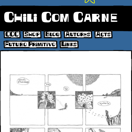
Chili Com Carne
CCC
Shop
Blog
Autores
Acts
Futuro Primitivo
Links
50