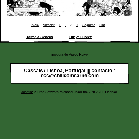
Início
Anterior
1
2
3
4
Seguinte
Fim
Página(s) de
Askar, o General
(2015) de
Dileydi Florez
moldura de Vasco Ruivo
Cascais / Lisboa, Portugal ||| contacto :
ccc@chilicomcarne.com
Joomla!
is Free Software released under the GNU/GPL License.