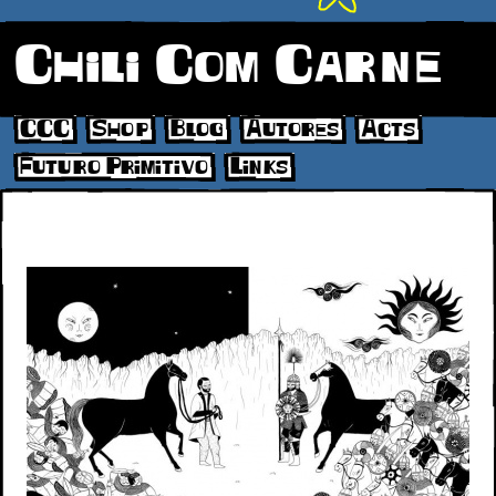
Chili Com Carne
CCC
Shop
Blog
Autores
Acts
Futuro Primitivo
Links
30-31 N