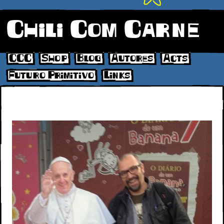
Chili Com Carne
CCC
Shop
Blog
Autores
Acts
Futuro Primitivo
Links
992853_10201298049675969_128413417_n[1]