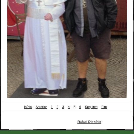
Início
Anterior
1
2
3
4
5
6
Seguinte
Fim
o Porco e o Dio no lançamento do novo volume do Diário de um Banana na Feira do
Livro 2013... Este ano sairá um novo romance de
Rafael Dionísio
, esperemos que o
Banana e o Porco ajudem depois na sua promoção!