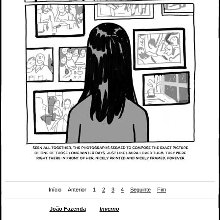
Início
Anterior
1
2
3
4
Seguinte
Fim
Página da BD de
João Fazenda
para
Inverno
(
Mesinha de Cabeceira
#23, Chili Com
Carne; 2012)