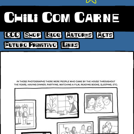
Chili Com Carne
CCC
Shop
Blog
Autores
Acts
Futuro Primitivo
Links
p13