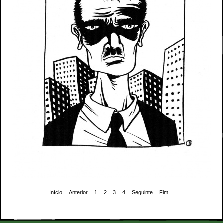
Início
Anterior
1
2
3
4
Seguinte
Fim
Página 1 da bd de Pepedelrey para o zine
Chili Bean
(2007)