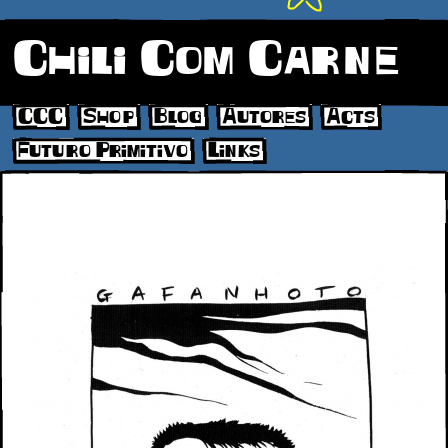
Chili Com Carne
CCC
Shop
Blog
Autores
Acts
Futuro Primitivo
Links
37