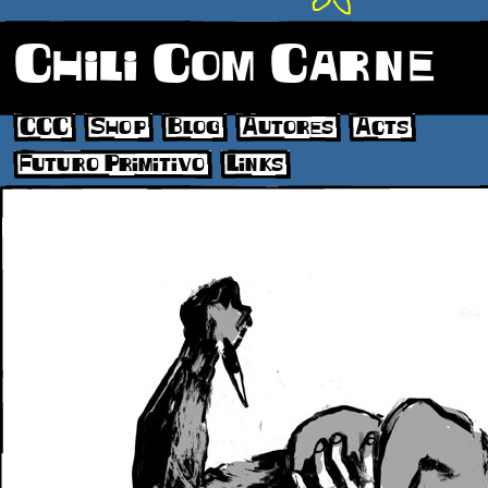
Chili Com Carne
CCC
Shop
Blog
Autores
Acts
Futuro Primitivo
Links