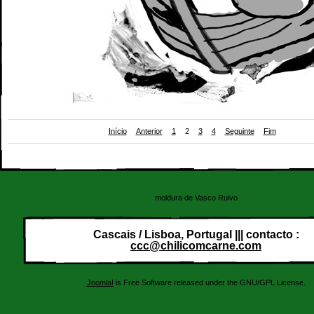
Início
Anterior
1
2
3
4
Seguinte
Fim
ilustração publicada na "CriCaClássica Ilustrada" 2/3 (Abr'04)
moldura de Vasco Ruivo
Cascais / Lisboa, Portugal ||| contacto :
ccc@chilicomcarne.com
Joomla!
is Free Software released under the GNU/GPL License.