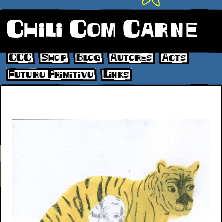
Chili Com Carne
CCC
Shop
Blog
Autores
Acts
Futuro Primitivo
Links
fanzine-22