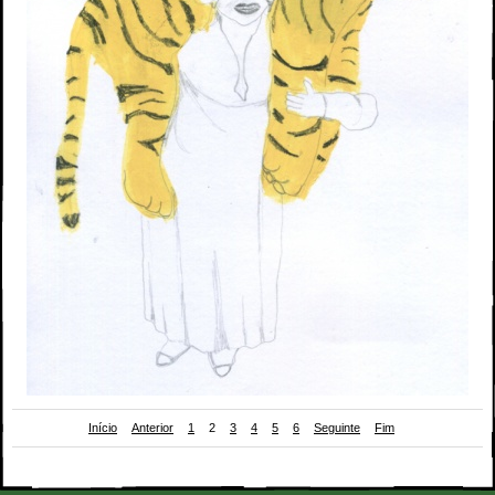
Início
Anterior
1
2
3
4
5
6
Seguinte
Fim
ilustração de Sílvia Rodrigues