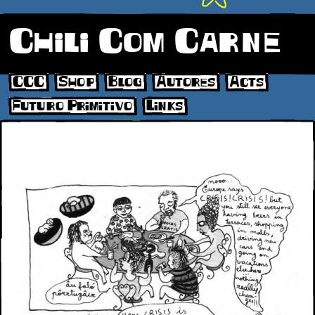
Chili Com Carne
CCC
Shop
Blog
Autores
Acts
Futuro Primitivo
Links
pagina 4