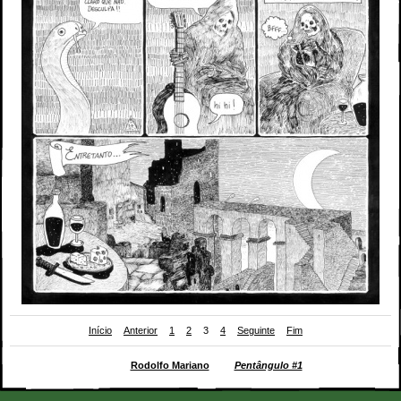
Início
Anterior
1
2
3
4
Seguinte
Fim
Segunda
página da BD de
Rodolfo Mariano
para
Pentângulo #1
(Ar.Co + Chili Com
Carne; 2018)