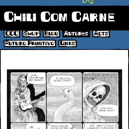
Chili Com Carne
CCC
Shop
Blog
Autores
Acts
Futuro Primitivo
Links
RARDA_RMARIANO_JULHO2017_P2-8