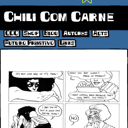
Chili Com Carne
CCC
Shop
Blog
Autores
Acts
Futuro Primitivo
Links
cassandra02g