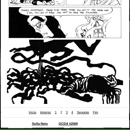
Início
Anterior
1
2
3
4
Seguinte
Fim
Página 2 da BD de
Sofia Neto
para o
QCDA #2000