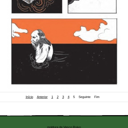
Início
Anterior
1
2
3
4
5
Seguinte
Fim
alo Duarte na antologia "Destruição ou bandas desenhadas sobre como foi horrível viver en
10)
moldura de Vasco Ruivo