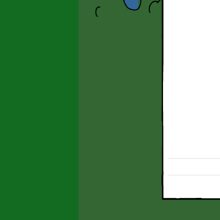
pág. 4 da bd de Gonç
(Chili Com Carne; 20