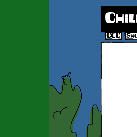
Chil
CCC
Sh