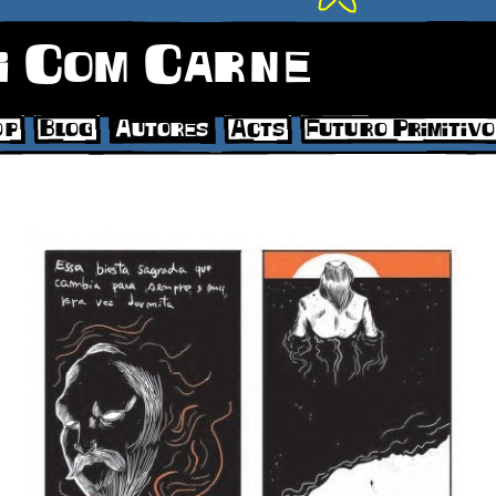
i Com Carne
op
Blog
Autores
Acts
Futuro Primitivo