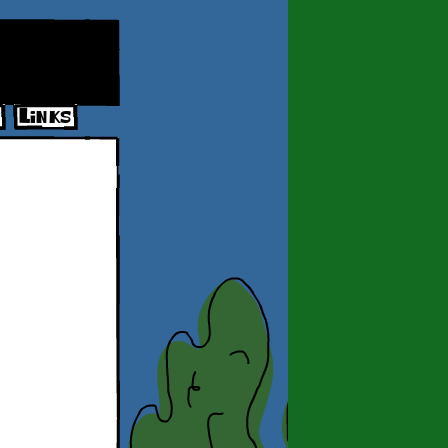
Links
gon_dest_www4