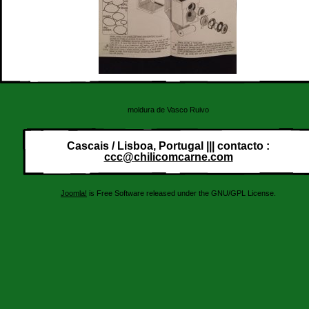
moldura de Vasco Ruivo
Cascais / Lisboa, Portugal ||| contacto :
ccc@chilicomcarne.com
Joomla!
is Free Software released under the GNU/GPL License.