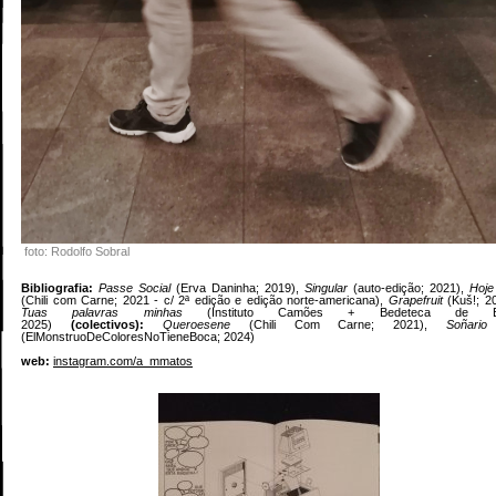
foto: Rodolfo Sobral
Bibliografia:
Passe Social
(Erva Daninha; 2019),
Singular
(auto-edição; 2021),
Hoje
(Chili com Carne; 2021 - c/ 2ª edição e edição norte-americana),
Grapefruit
(Kuš!; 20
Tuas palavras minhas
(Instituto Camões + Bedeteca de Be
2025)
(colectivos):
Queroesene
(Chili Com Carne; 2021),
Soñari
(ElMonstruoDeColoresNoTieneBoca; 2024)
web:
instagram.com/a_mmatos