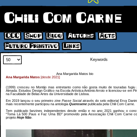
Chili Com Carne
CCC
Shop
Blog
Autores
Acts
Futuro Primitivo
Links
Search
Ana Margarida Matos bio
Ana Margarida Matos
[desde 2021]
(1999) cresceu no Montijo mas entretanto como não gosta muito de touradas fugiu 
Almada. Estudou Design Gráfico na Escola Artística António Arroio e licenciou-se em Pi
na Faculdade de Belas Artes da Universidade de Lisboa.
Em 2019 lançou o seu primeiro zine
Passe Social
através do selo editorial Erva Dani
mais recentemente participou na antologia
Querosene
publicada pela Chili Com Carne.
Tem publicado fanzines independentes desde então e no ano 2021 ganhou o conc
“Toma Lá 500 Paus e Faz Uma BD” promovido pela Associação Chili Com Carne c
projeto
Hoje Não
.