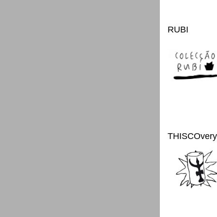
RUBI
THISCOvery