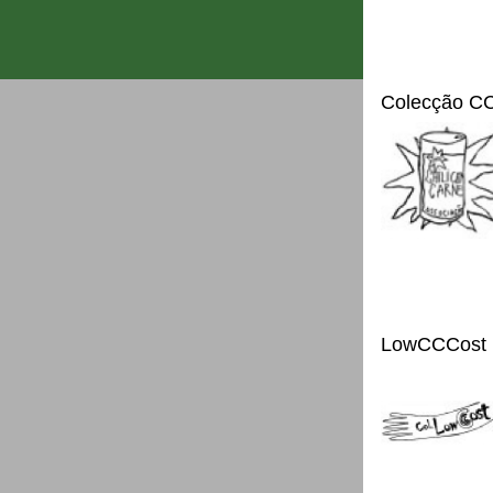
Colecção C
LowCCCost