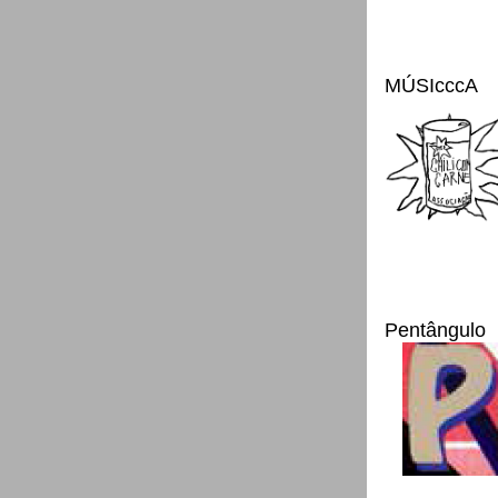
MÚSIcccA
Pentângulo