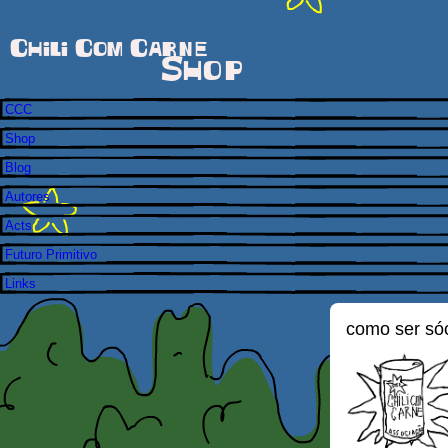
Chili Com Carne
Shop
CCC
Shop
Blog
Autores
Acts
Futuro Primitivo
Links
como ser só