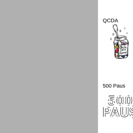
QCDA
500 Paus