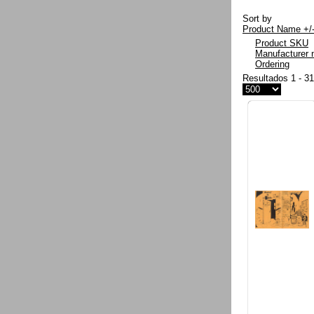
Sort by
Product Name +/
Product SKU
Manufacturer
Ordering
Resultados 1 - 3