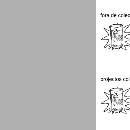
fora de cole
projectos co