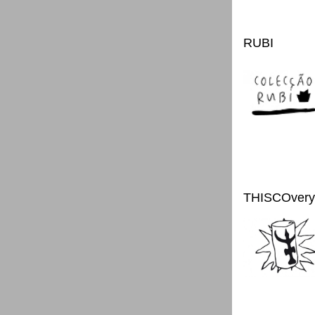
RUBI
THISCOvery