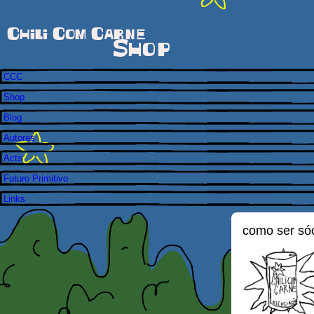
Chili Com Carne
Shop
CCC
Shop
Blog
Autores
Acts
Futuro Primitivo
Links
como ser só