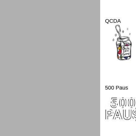
QCDA
500 Paus