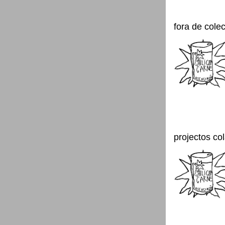
fora de cole
projectos co