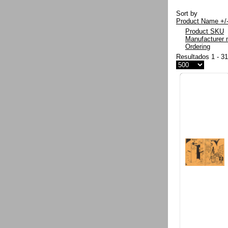
Sort by
Product Name +/
Product SKU
Manufacturer
Ordering
Resultados 1 - 3