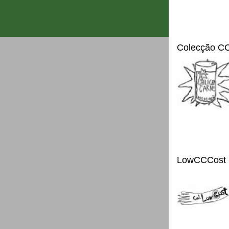
Colecção C
LowCCCost