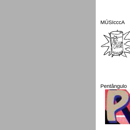
MÚSIcccA
Pentângulo