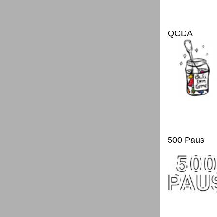
QCDA
500 Paus