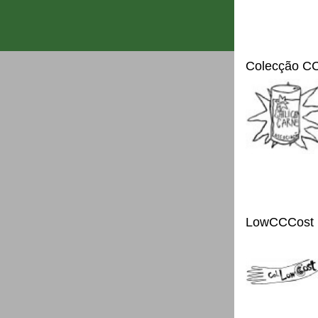
Colecção C
LowCCCost