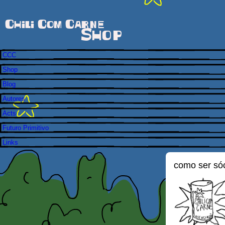
Chili Com Carne
Shop
CCC
Shop
Blog
Autores
Acts
Futuro Primitivo
Links
como ser só