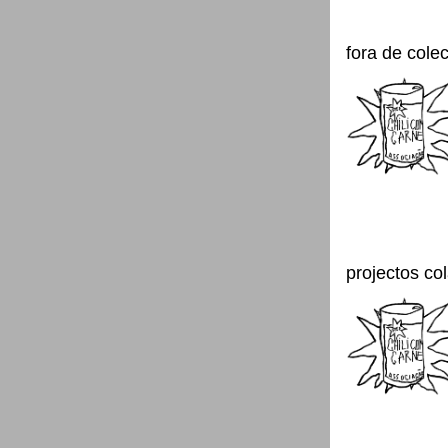
fora de cole
projectos co