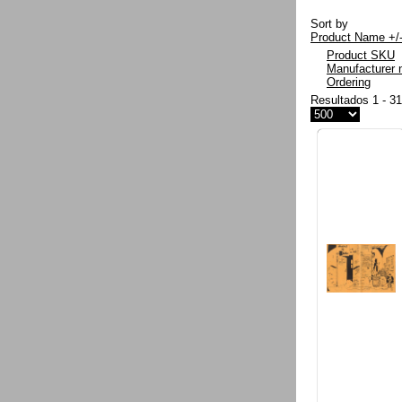
Sort by
Product Name +/
Product SKU
Manufacturer
Ordering
Resultados 1 - 3