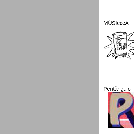
MÚSIcccA
Pentângulo