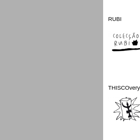
RUBI
THISCOvery