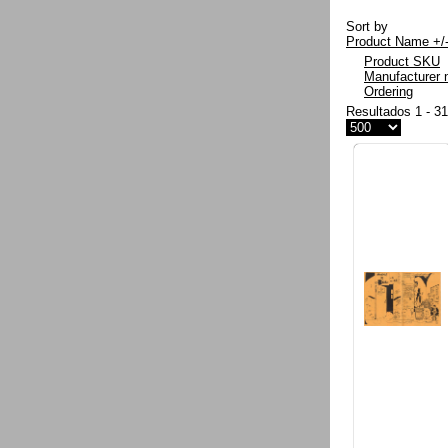
Sort by
Product Name +/
Product SKU
Manufacturer
Ordering
Resultados 1 - 3