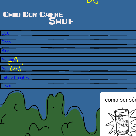
Chili Com Carne
Shop
CCC
Shop
Blog
Autores
Acts
Futuro Primitivo
Links
como ser só