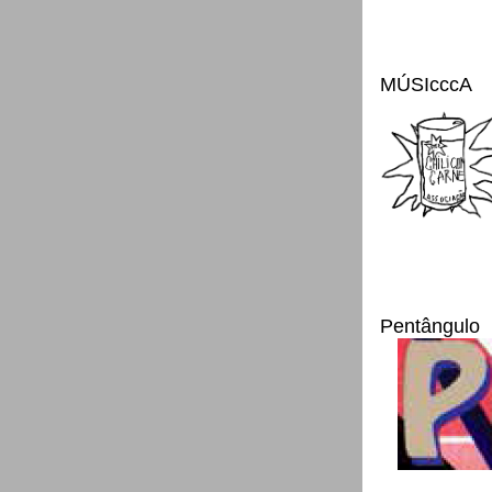
MÚSIcccA
Pentângulo