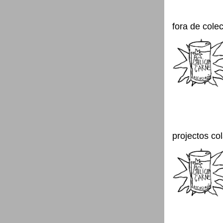
fora de cole
projectos co