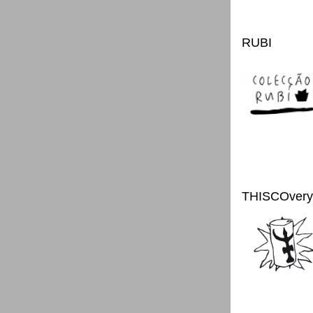
RUBI
THISCOvery