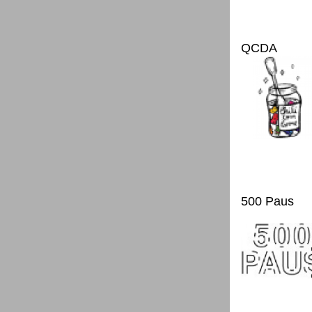
QCDA
500 Paus