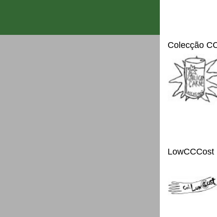
Colecção C
LowCCCost