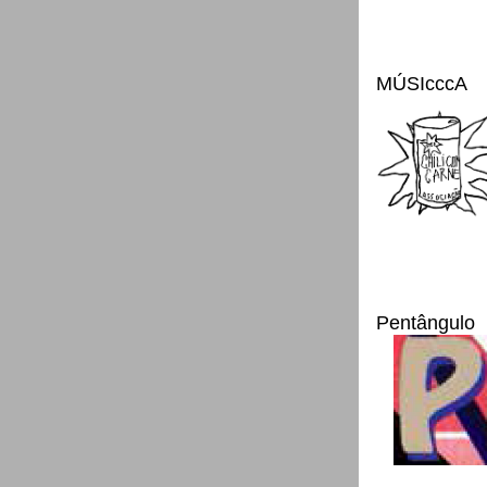
MÚSIcccA
Pentângulo