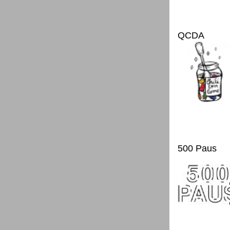
QCDA
500 Paus