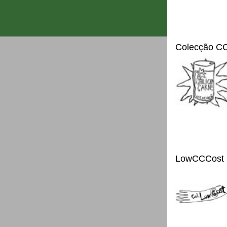
Colecção C
LowCCCost