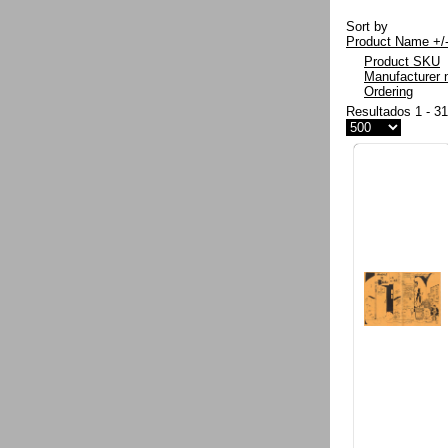
Sort by
Product Name +/
Product SKU
Manufacturer
Ordering
Resultados 1 - 3