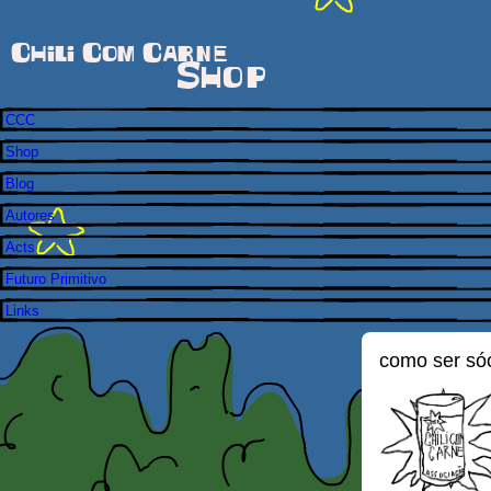
Chili Com Carne
Shop
CCC
Shop
Blog
Autores
Acts
Futuro Primitivo
Links
como ser só