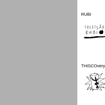
RUBI
THISCOvery