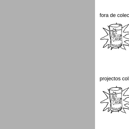
fora de cole
projectos co