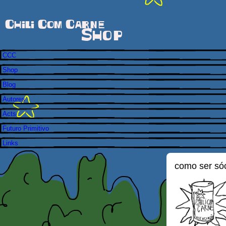
Chili Com Carne
Shop
CCC
Shop
Blog
Autores
Acts
Futuro Primitivo
Links
como ser só