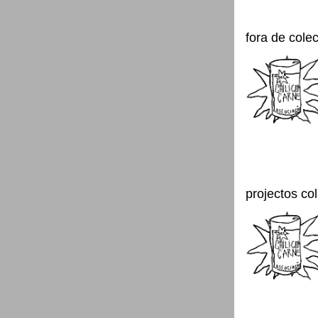
fora de cole
projectos co