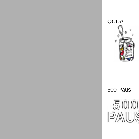
QCDA
500 Paus