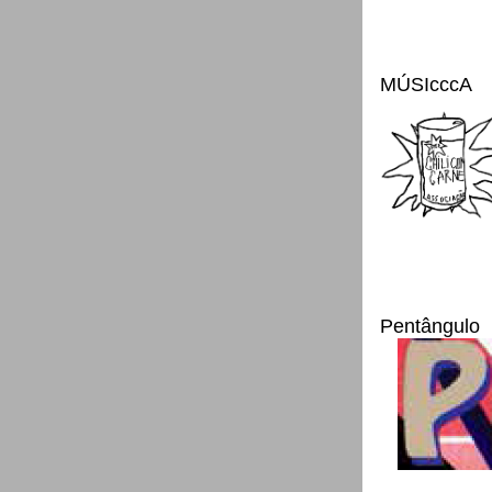
MÚSIcccA
Pentângulo