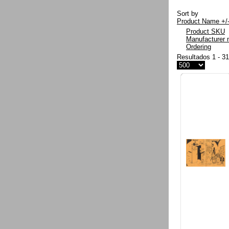
Sort by
Product Name +/
Product SKU
Manufacturer
Ordering
Resultados 1 - 3