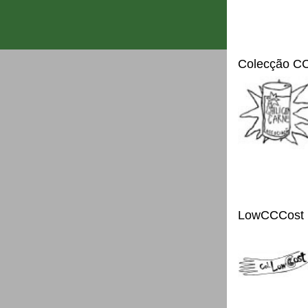
Colecção C
LowCCCost