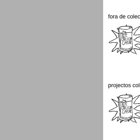
fora de cole
projectos co