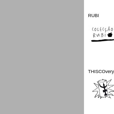
RUBI
THISCOvery