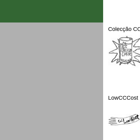
Colecção C
LowCCCost