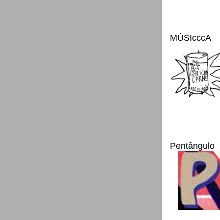
MÚSIcccA
Pentângulo