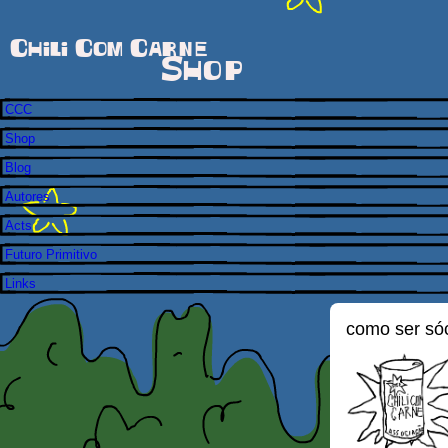
Chili Com Carne
Shop
CCC
Shop
Blog
Autores
Acts
Futuro Primitivo
Links
como ser só