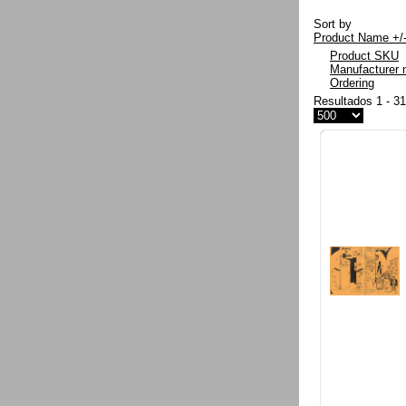
Sort by
Product Name +/
Product SKU
Manufacturer
Ordering
Resultados 1 - 3