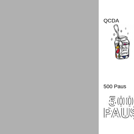
QCDA
500 Paus