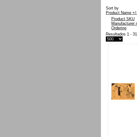
Sort by
Product Name +/
Product SKU
Manufacturer
Ordering
Resultados 1 - 3