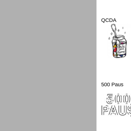
QCDA
500 Paus