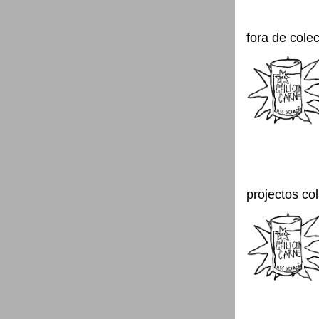
fora de cole
projectos co