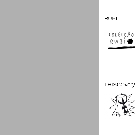
RUBI
THISCOvery