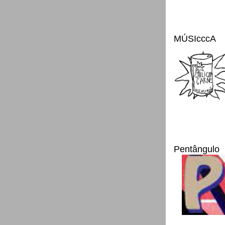
MÚSIcccA
Pentângulo