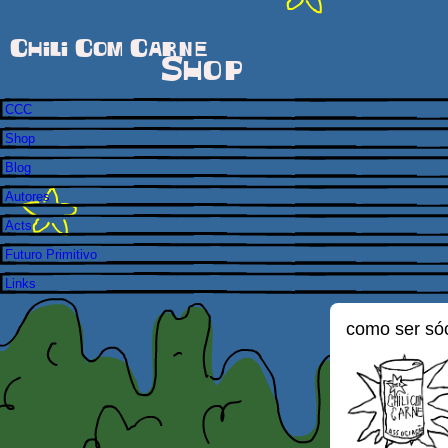
Chili Com Carne
Shop
CCC
Shop
Blog
Autores
Acts
Futuro Primitivo
Links
como ser só