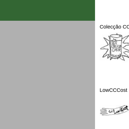
Colecção C
LowCCCost