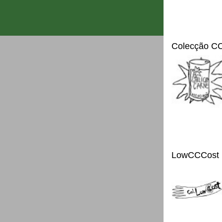
Colecção C
LowCCCost