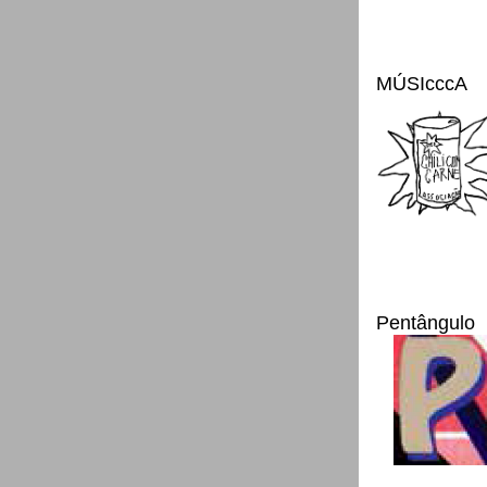
MÚSIcccA
Pentângulo