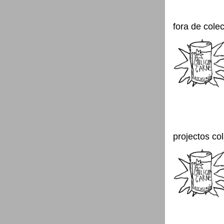
fora de cole
projectos co