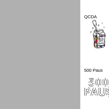
QCDA
500 Paus