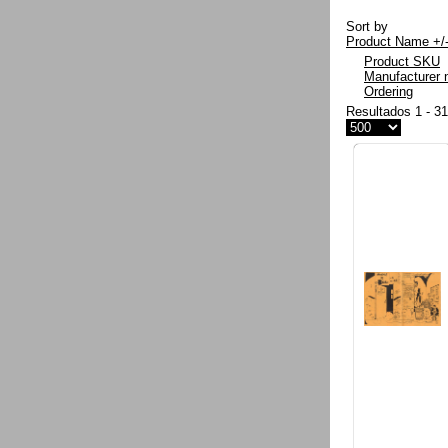
Sort by
Product Name +/
Product SKU
Manufacturer
Ordering
Resultados 1 - 3