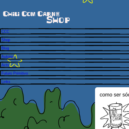
Chili Com Carne
Shop
CCC
Shop
Blog
Autores
Acts
Futuro Primitivo
Links
como ser só