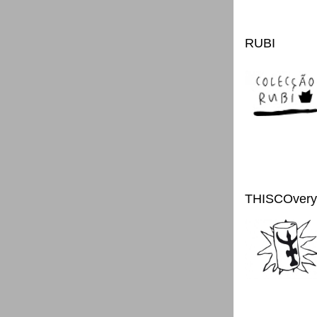
RUBI
THISCOvery