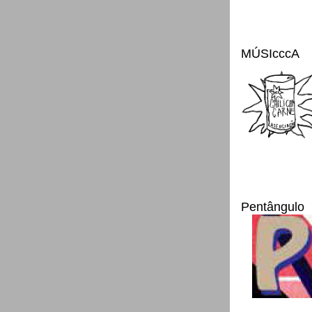
MÚSIcccA
Pentângulo