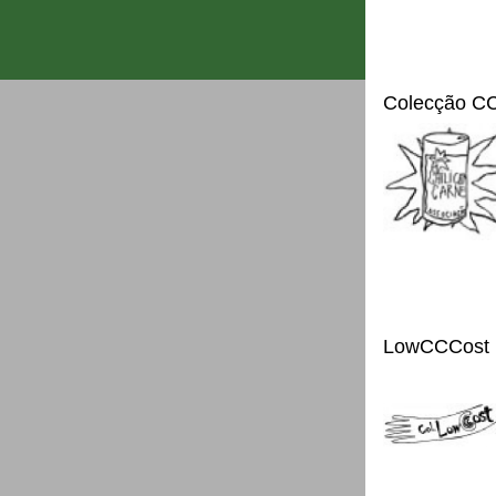
Colecção C
LowCCCost