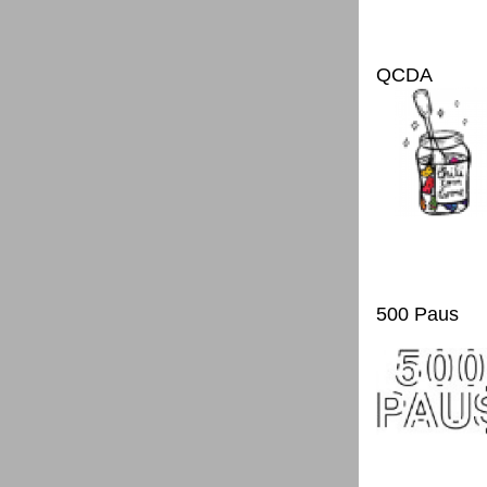
QCDA
500 Paus