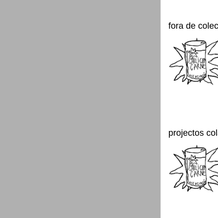
fora de cole
projectos co