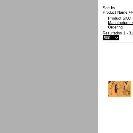
Sort by
Product Name +/
Product SKU
Manufacturer
Ordering
Resultados 1 - 3