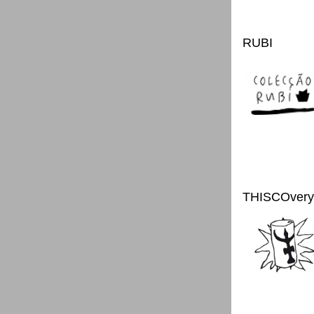
RUBI
THISCOvery