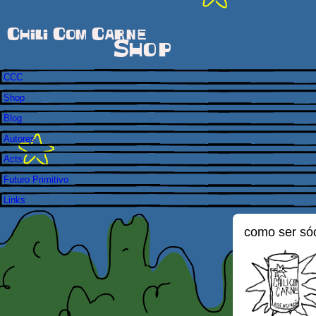
Chili Com Carne
Shop
CCC
Shop
Blog
Autores
Acts
Futuro Primitivo
Links
como ser só