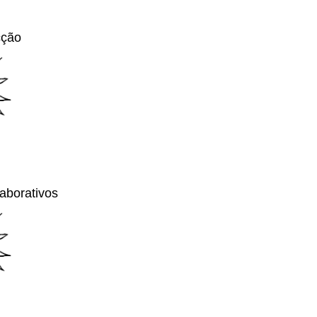
cção
laborativos