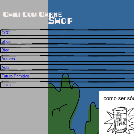
Chili Com Carne
Shop
CCC
Shop
Blog
Autores
Acts
Futuro Primitivo
Links
como ser só