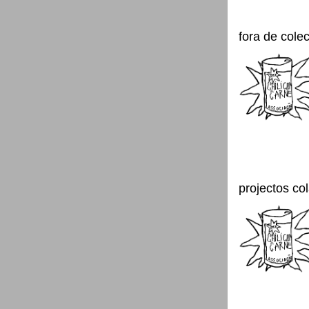
fora de cole
projectos co