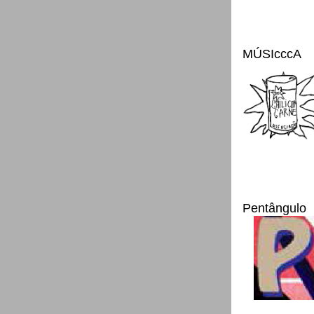
MÚSIcccA
Pentângulo