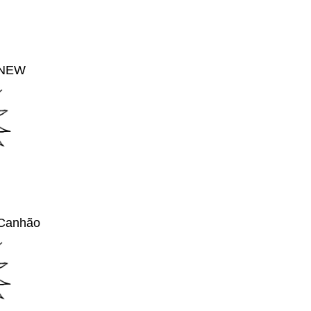
 NEW
 Canhão