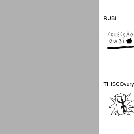
RUBI
THISCOvery