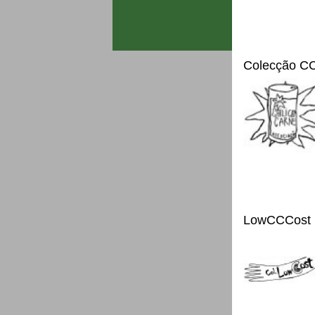
Colecção C
LowCCCost