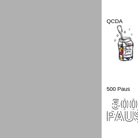
QCDA
500 Paus