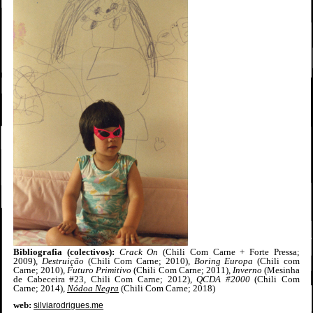
Bibliografia (colectivos)
:
Crack On
(Chili Com Carne + Forte Pressa;
2009),
Destruição
(Chili Com Carne; 2010),
Boring Europa
(Chili com
Carne; 2010),
Futuro Primitivo
(Chili Com Carne; 2011),
Inverno
(Mesinha
de Cabeceira #23, Chili Com Carne; 2012),
QCDA #2000
(Chili Com
Carne; 2014),
Nódoa Negra
(Chili Com Carne; 2018)
web:
silviarodrigues.me