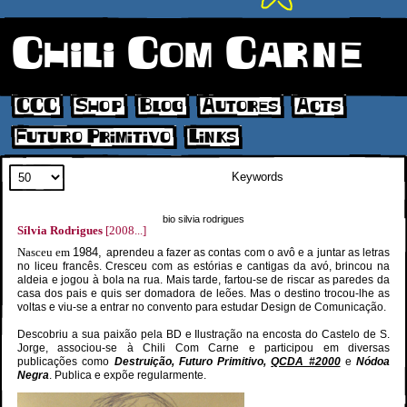
Chili Com Carne
CCC
Shop
Blog
Autores
Acts
Futuro Primitivo
Links
Search
bio silvia rodrigues
Sílvia Rodrigues
[2008...]
Nasceu em
1984,
aprendeu a fazer as contas com o avô e a juntar as letras
no liceu francês. Cresceu com as estórias e cantigas da avó, brincou na
aldeia e jogou à bola na rua. Mais tarde, fartou-se de riscar as paredes da
casa dos pais e quis ser domadora de leões. Mas o destino trocou-lhe as
voltas e viu-se a entrar no convento para estudar Design de Comunicação.
Descobriu a sua paixão pela BD e Ilustração na encosta do Castelo de S.
Jorge, associou-se à Chili Com Carne e participou em diversas
publicações como
Destruição, Futuro Primitivo,
QCDA #2000
e
Nódoa
Negra
. Publica e expõe regularmente.