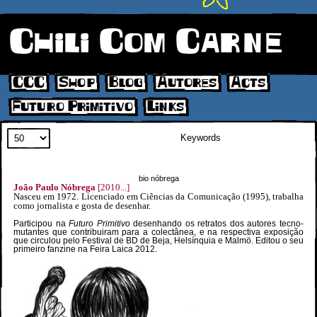
Chili Com Carne
CCC
Shop
Blog
Autores
Acts
Futuro Primitivo
Links
Search
bio nóbrega
João Paulo Nóbrega
[2010...]
Nasceu em 1972. Licenciado em Ciências da Comunicação (1995), trabalha
como jornalista e gosta de desenhar.
Participou na
Futuro Primitivo
desenhando os retratos dos autores tecno-
mutantes que contribuiram para a colectânea, e na respectiva exposição
que circulou pelo Festival de BD de Beja, Helsínquia e Malmö. Editou o seu
primeiro fanzine na Feira Laica 2012.