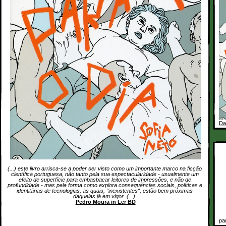
Da
(...) este livro arrisca-se a poder ser visto como um importante marco na ficção
científica portuguesa, não tanto pela sua espectacularidade - usualmente um
efeito de superfície para embasbacar leitores de impressões, e não de
profundidade - mas pela forma como explora consequências sociais, políticas e
identitárias de tecnologias, as quais, "inexistentes", estão bem próximas
daquelas já em vigor. (...)
Pedro Moura in Ler BD
pa