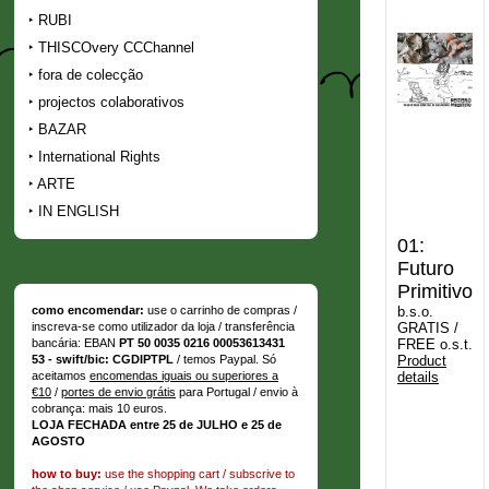
RUBI
THISCOvery CCChannel
fora de colecção
projectos colaborativos
BAZAR
International Rights
ARTE
IN ENGLISH
01:
Futuro
Primitivo
b.s.o.
como encomendar:
use o carrinho de compras /
GRATIS /
inscreva-se como utilizador da loja / transferência
FREE o.s.t.
bancária: EBAN
PT 50 0035 0216 00053613431
Product
53 - swift/bic: CGDIPTPL
/ temos Paypal. Só
details
aceitamos
encomendas iguais ou superiores a
€10
/
portes de envio grátis
para Portugal / envio à
cobrança: mais 10 euros.
LOJA FECHADA entre 25 de JULHO e 25 de
AGOSTO
how to buy:
use the shopping cart / subscrive to