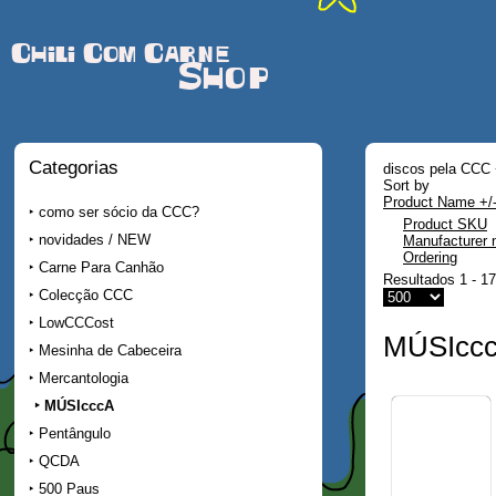
Chili Com Carne
Shop
Categorias
discos pela CCC 
Sort by
Product Name +/
como ser sócio da CCC?
Product SKU
novidades / NEW
Manufacturer
Ordering
Carne Para Canhão
Resultados 1 - 17
Colecção CCC
LowCCCost
MÚSIcc
Mesinha de Cabeceira
Mercantologia
MÚSIcccA
Pentângulo
QCDA
500 Paus