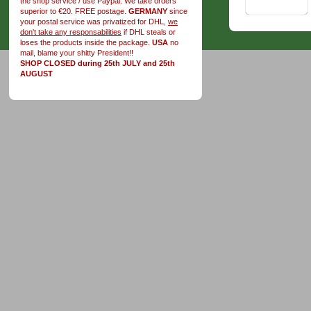
the shop service / use Paypal. We take orders
superior to €20. FREE postage.
GERMANY
since
your postal service was privatized for DHL,
we
don't take any responsabilities
if DHL steals or
loses the products inside the package.
USA
no
mail, blame your shitty President!!
SHOP CLOSED during 25th JULY and 25th
AUGUST