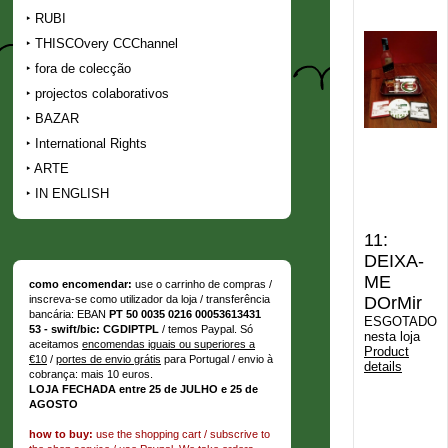
RUBI
THISCOvery CCChannel
fora de colecção
projectos colaborativos
BAZAR
International Rights
ARTE
IN ENGLISH
11:
DEIXA-
ME
como encomendar:
use o carrinho de compras /
DOrMir
inscreva-se como utilizador da loja / transferência
bancária: EBAN
PT 50 0035 0216 00053613431
ESGOTADO
53 - swift/bic: CGDIPTPL
/ temos Paypal. Só
nesta loja
aceitamos
encomendas iguais ou superiores a
Product
€10
/
portes de envio grátis
para Portugal / envio à
details
cobrança: mais 10 euros.
LOJA FECHADA entre 25 de JULHO e 25 de
AGOSTO
how to buy:
use the shopping cart / subscrive to