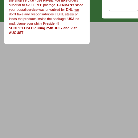
the shop service / use Paypal. We take orders
superior to €20. FREE postage.
GERMANY
since
your postal service was privatized for DHL,
we
don't take any responsabilities
if DHL steals or
loses the products inside the package.
USA
no
mail, blame your shitty President!!
SHOP CLOSED during 25th JULY and 25th
AUGUST