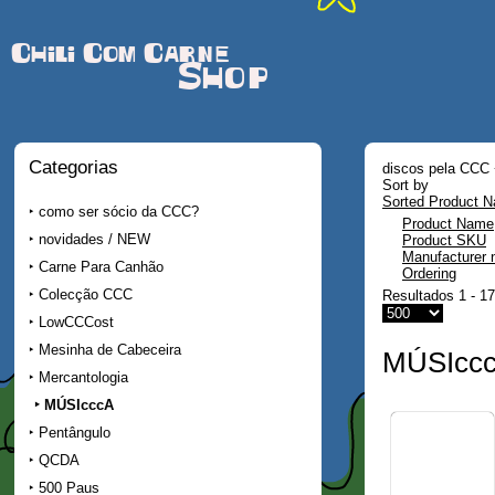
Chili Com Carne
Shop
Categorias
discos pela CCC 
Sort by
Sorted Product N
como ser sócio da CCC?
Product Name
novidades / NEW
Product SKU
Manufacturer
Carne Para Canhão
Ordering
Colecção CCC
Resultados 1 - 17
LowCCCost
Mesinha de Cabeceira
MÚSIcc
Mercantologia
MÚSIcccA
Pentângulo
QCDA
500 Paus